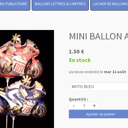
NS PUBLICITAIRE
BALLONS LETTRES & CHIFFRES
LACHER DE BALLONS
MINI BALLON A
1.50 €
En stock
Livraison estimée le
mar 11 août
Quantité :
-
+
Ajouter au panier