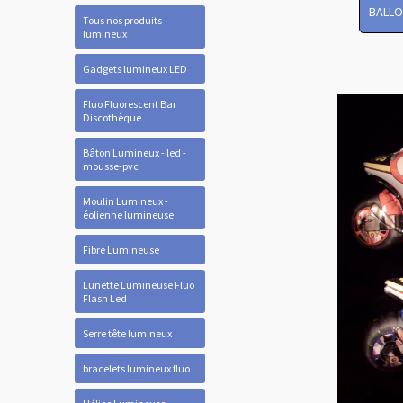
BALLO
Tous nos produits
lumineux
Gadgets lumineux LED
Fluo Fluorescent Bar
Discothèque
Bâton Lumineux - led -
mousse-pvc
Moulin Lumineux -
éolienne lumineuse
Fibre Lumineuse
Lunette Lumineuse Fluo
Flash Led
Serre tête lumineux
bracelets lumineux fluo