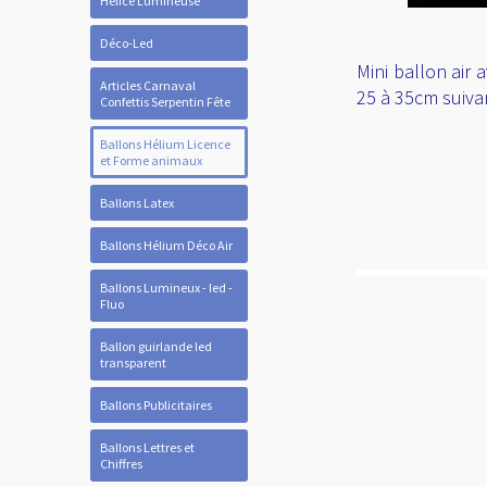
Hélice Lumineuse
Déco-Led
Mini ballon air 
Articles Carnaval
25 à 35cm suiva
Confettis Serpentin Fête
Ballons Hélium Licence
et Forme animaux
Ballons Latex
Ballons Hélium Déco Air
Ballons Lumineux - led -
Fluo
Ballon guirlande led
transparent
Ballons Publicitaires
Ballons Lettres et
Chiffres