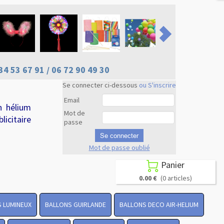
34 53 67 91 / 06 72 90 49 30
Se connecter ci-dessous
ou S'inscrire
Email
n hélium
Mot de
licitaire
passe
Se connecter
Mot de passe oublié
Revenir en
haut
Panier

0.00 €
(0 articles)
 LUMINEUX
BALLONS GUIRLANDE
BALLONS DECO AIR-HELIUM