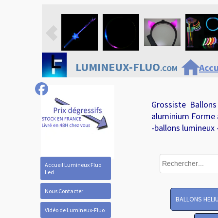
home
LUMINEUX-FLUO
Accu
.COM
Grossiste Ballons
aluminium Forme 
-ballons lumineux 
Accueil Lumineux Fluo
Led
Nous Contacter
BALLONS HELI
Vidéo de Lumineux-Fluo