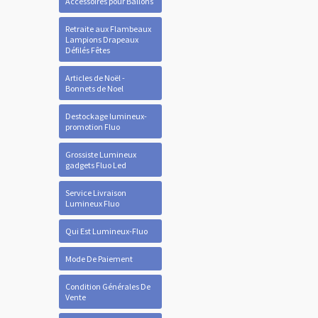
Accessoires pour Ballons
Retraite aux Flambeaux
Lampions Drapeaux
Défilés Fêtes
Articles de Noël -
Bonnets de Noel
Destockage lumineux-
promotion Fluo
Grossiste Lumineux
gadgets Fluo Led
Service Livraison
Lumineux Fluo
Qui Est Lumineux-Fluo
Mode De Paiement
Condition Générales De
Vente