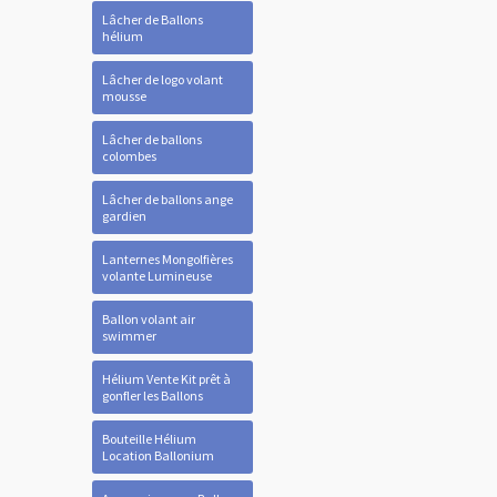
Lâcher de Ballons
hélium
Lâcher de logo volant
mousse
Lâcher de ballons
colombes
Lâcher de ballons ange
gardien
Lanternes Mongolfières
volante Lumineuse
Ballon volant air
swimmer
Hélium Vente Kit prêt à
gonfler les Ballons
Bouteille Hélium
Location Ballonium