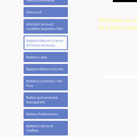
Hélice Lumineuse
Déco-Led
Mini ballon air a
Articles Carnaval
25 à 35cm suiva
Confettis Serpentin Fête
Ballons Hélium Licence
et Forme animaux
Ballons Latex
Ballons Hélium Déco Air
Ballons Lumineux - led -
Fluo
Ballon guirlande led
transparent
Ballons Publicitaires
Ballons Lettres et
Chiffres