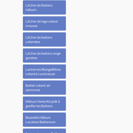
Lâcher de Ballons
hélium
Lâcher de logo volant
mousse
Lâcher de ballons
colombes
Lâcher de ballons ange
gardien
Lanternes Mongolfières
volante Lumineuse
Ballon volant air
swimmer
Hélium Vente Kit prêt à
gonfler les Ballons
Bouteille Hélium
Location Ballonium