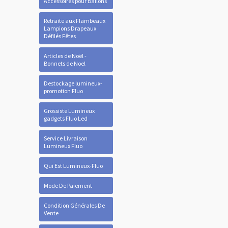
Accessoires pour Ballons
Retraite aux Flambeaux
Lampions Drapeaux
Défilés Fêtes
Articles de Noël -
Bonnets de Noel
Destockage lumineux-
promotion Fluo
Grossiste Lumineux
gadgets Fluo Led
Service Livraison
Lumineux Fluo
Qui Est Lumineux-Fluo
Mode De Paiement
Condition Générales De
Vente