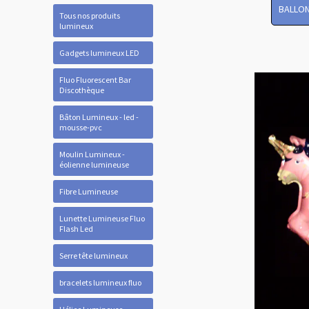
BALLON
Tous nos produits
lumineux
Gadgets lumineux LED
Fluo Fluorescent Bar
Discothèque
Bâton Lumineux - led -
mousse-pvc
Moulin Lumineux -
éolienne lumineuse
Fibre Lumineuse
Lunette Lumineuse Fluo
Flash Led
Serre tête lumineux
bracelets lumineux fluo