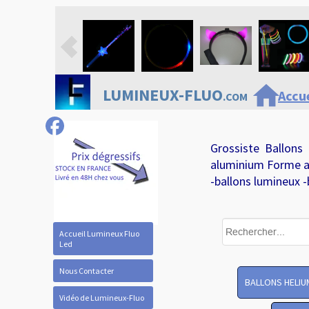
home
LUMINEUX-FLUO
Accue
.COM
Grossiste Ballons
aluminium Forme a
-ballons lumineux -
Accueil Lumineux Fluo
Led
Nous Contacter
BALLONS HELIU
Vidéo de Lumineux-Fluo