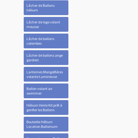
Lâcher de Ballons
hélium
Lâcher de logo volant
mousse
Lâcher de ballons
colombes
Lâcher de ballons ange
gardien
Lanternes Mongolfières
volante Lumineuse
Ballon volant air
swimmer
Hélium Vente Kit prêt à
gonfler les Ballons
Bouteille Hélium
Location Ballonium