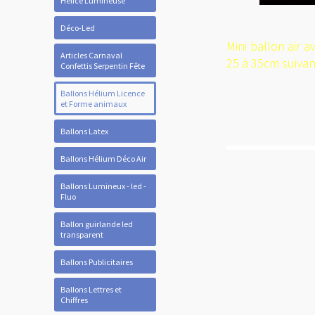
Hélice Lumineuse
Déco-Led
Mini ballon air a
Articles Carnaval
25 à 35cm suiva
Confettis Serpentin Fête
Ballons Hélium Licence
et Forme animaux
Ballons Latex
Ballons Hélium Déco Air
Ballons Lumineux - led -
Fluo
Ballon guirlande led
transparent
Ballons Publicitaires
Ballons Lettres et
Chiffres