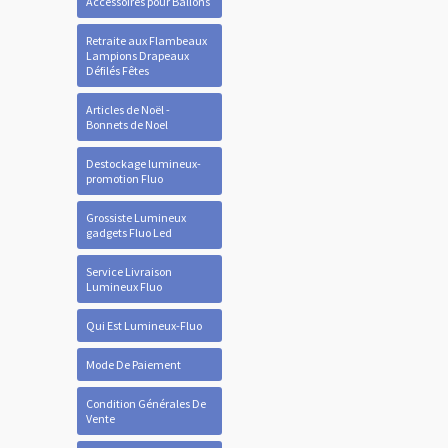
Accessoires pour Ballons
Retraite aux Flambeaux
Lampions Drapeaux
Défilés Fêtes
Articles de Noël -
Bonnets de Noel
Destockage lumineux-
promotion Fluo
Grossiste Lumineux
gadgets Fluo Led
Service Livraison
Lumineux Fluo
Qui Est Lumineux-Fluo
Mode De Paiement
Condition Générales De
Vente