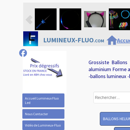
home
LUMINEUX-FLUO
Accue
.COM
Grossiste Ballons
aluminium Forme a
-ballons lumineux -
Accueil Lumineux Fluo
Led
Nous Contacter
BALLONS HELIU
Vidéo de Lumineux-Fluo