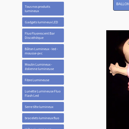
BALLON
Tous nos produits
lumineux
Gadgets lumineux LED
Fluo Fluorescent Bar
Discothèque
Bâton Lumineux - led -
mousse-pvc
Moulin Lumineux -
éolienne lumineuse
Fibre Lumineuse
Lunette Lumineuse Fluo
Flash Led
Serre tête lumineux
bracelets lumineux fluo