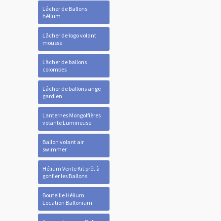
Lâcher de Ballons
hélium
Lâcher de logo volant
mousse
Lâcher de ballons
colombes
Lâcher de ballons ange
gardien
Lanternes Mongolfières
volante Lumineuse
Ballon volant air
swimmer
Hélium Vente Kit prêt à
gonfler les Ballons
Bouteille Hélium
Location Ballonium