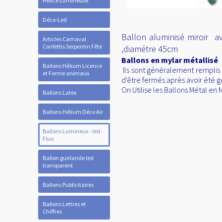
Hélice Lumineuse
Déco-Led
Ballon aluminisé miroir av
Articles Carnaval
Confettis Serpentin Fête
,diamétre 45cm
Ballons en mylar métallisé
Ballons Hélium Licence
Ils sont généralement remplis 
et Forme animaux
d'être fermés après avoir été g
On Utilise les Ballons Métal e
Ballons Latex
Ballons Hélium Déco Air
Ballons Lumineux - led -
Fluo
Ballon guirlande led
transparent
Ballons Publicitaires
Ballons Lettres et
Chiffres