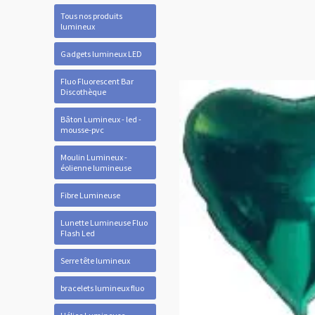
Tous nos produits
lumineux
Gadgets lumineux LED
Fluo Fluorescent Bar
Discothèque
Bâton Lumineux - led -
mousse-pvc
Moulin Lumineux -
éolienne lumineuse
Fibre Lumineuse
Lunette Lumineuse Fluo
Flash Led
Serre tête lumineux
bracelets lumineux fluo