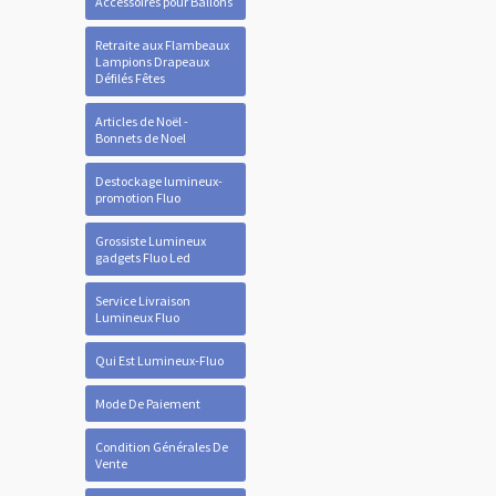
Accessoires pour Ballons
Retraite aux Flambeaux
Lampions Drapeaux
Défilés Fêtes
Articles de Noël -
Bonnets de Noel
Destockage lumineux-
promotion Fluo
Grossiste Lumineux
gadgets Fluo Led
Service Livraison
Lumineux Fluo
Qui Est Lumineux-Fluo
Mode De Paiement
Condition Générales De
Vente