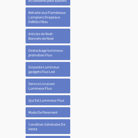
Accessoires pour Ballons
Retraite aux Flambeaux
Lampions Drapeaux
Défilés Fêtes
Articles de Noël -
Bonnets de Noel
Destockage lumineux-
promotion Fluo
Grossiste Lumineux
gadgets Fluo Led
Service Livraison
Lumineux Fluo
Qui Est Lumineux-Fluo
Mode De Paiement
Condition Générales De
Vente