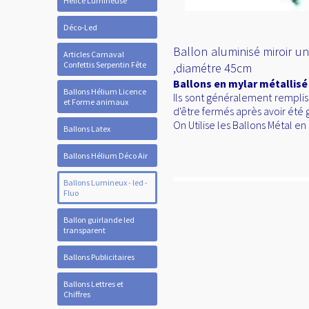
Hélice Lumineuse
Déco-Led
Ballon aluminisé miroir un
Articles Carnaval
Confettis Serpentin Fête
,diamétre 45cm
Ballons en mylar métallisé
Ballons Hélium Licence
Ils sont généralement remplis
et Forme animaux
d'être fermés après avoir été 
On Utilise les Ballons Métal e
Ballons Latex
Ballons Hélium Déco Air
Ballons Lumineux - led -
Fluo
Ballon guirlande led
transparent
Ballons Publicitaires
Ballons Lettres et
Chiffres