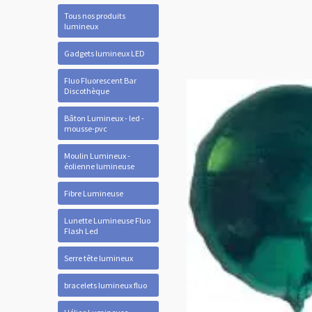
Tous nos produits
lumineux
Gadgets lumineux LED
Fluo Fluorescent Bar
Discothèque
Bâton Lumineux - led -
mousse-pvc
Moulin Lumineux -
éolienne lumineuse
Fibre Lumineuse
Lunette Lumineuse Fluo
Flash Led
Serre tête lumineux
bracelets lumineux fluo