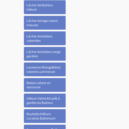
Lâcher de Ballons
hélium
Lâcher de logo volant
mousse
Lâcher de ballons
colombes
Lâcher de ballons ange
gardien
Lanternes Mongolfières
volante Lumineuse
Ballon volant air
swimmer
Hélium Vente Kit prêt à
gonfler les Ballons
Bouteille Hélium
Location Ballonium