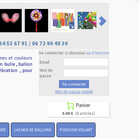
34 53 67 91 / 06 72 90 49 30
Se connecter ci-dessous
ou S'inscrire
mes et couleurs
Email
m bulle , ballon
ébration , pour
Mot de
passe
Se connecter
Mot de passe oublié
Revenir en
haut
Panier

0.00 €
(0 articles)
IRE
LACHER DE BALLONS
POISSON VOLANT