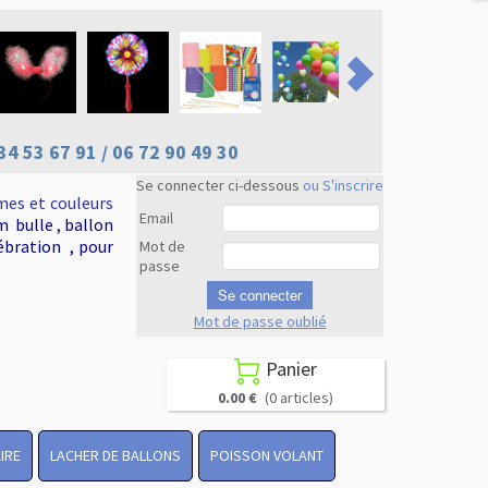
34 53 67 91 / 06 72 90 49 30
Se connecter ci-dessous
ou S'inscrire
mes et couleurs
Email
m bulle , ballon
ébration , pour
Mot de
passe
Se connecter
Mot de passe oublié
Revenir en
haut
Panier

0.00 €
(0 articles)
IRE
LACHER DE BALLONS
POISSON VOLANT