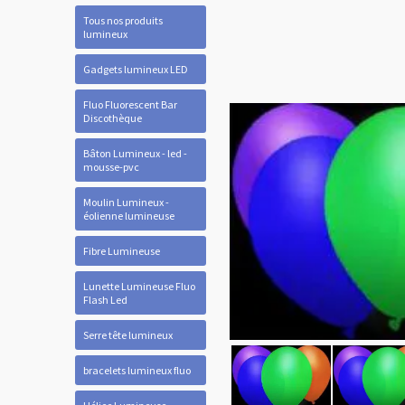
Tous nos produits
lumineux
Gadgets lumineux LED
Fluo Fluorescent Bar
Discothèque
Bâton Lumineux - led -
mousse-pvc
Moulin Lumineux -
éolienne lumineuse
Fibre Lumineuse
Lunette Lumineuse Fluo
Flash Led
Serre tête lumineux
bracelets lumineux fluo