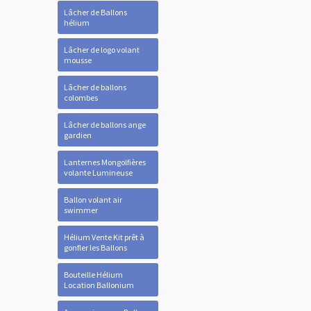
Lâcher de Ballons
hélium
Lâcher de logo volant
mousse
Lâcher de ballons
colombes
Lâcher de ballons ange
gardien
Lanternes Mongolfières
volante Lumineuse
Ballon volant air
swimmer
Hélium Vente Kit prêt à
gonfler les Ballons
Bouteille Hélium
Location Ballonium