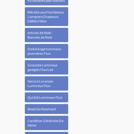
Accessoires pour Ballons
Retraite aux Flambeaux
Lampions Drapeaux
Défilés Fêtes
Articles de Noël -
Bonnets de Noel
Destockage lumineux-
promotion Fluo
Grossiste Lumineux
gadgets Fluo Led
Service Livraison
Lumineux Fluo
Qui Est Lumineux-Fluo
Mode De Paiement
Condition Générales De
Vente