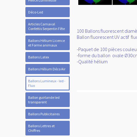
Hélice Lumineuse
Déco-Led
Articles Carnaval
Confettis Serpentin Fête
100 Ballons fluorescent diamèt
Ballon fluorescent UV actif flu
Ballons Hélium Licence
et Forme animaux
-Paquet de 100 pièces couleur
-forme du ballon ovale Ø30c
Ballons Latex
-Qualité hélium
Ballons Hélium Déco Air
Ballons Lumineux - led -
Fluo
Ballon guirlande led
transparent
Ballons Publicitaires
Ballons Lettres et
Chiffres