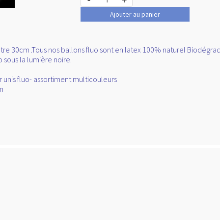
Ajouter au panier
re 30cm .Tous nos ballons fluo sont en latex 100% naturel Biodégradabl
o sous la lumière noire.
 unis fluo- assortiment multicouleurs
m