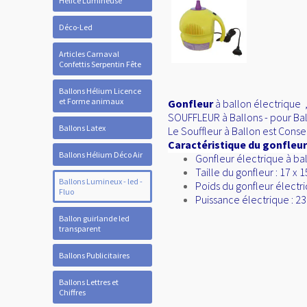
Hélice Lumineuse
Déco-Led
Articles Carnaval
Confettis Serpentin Fête
Ballons Hélium Licence
et Forme animaux
Gonfleur
à ballon électrique ,
SOUFFLEUR à Ballons - pour Ball
Ballons Latex
Le Souffleur à Ballon est Conse
Caractéristique du gonfleur
Ballons Hélium Déco Air
Gonfleur électrique à ba
Taille du gonfleur : 17 x 
Ballons Lumineux - led -
Poids du gonfleur électri
Fluo
Puissance électrique : 2
Ballon guirlande led
transparent
Ballons Publicitaires
Ballons Lettres et
Chiffres