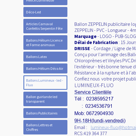
Hélice Lumineuse
Déco-Led
Ballon ZEPPELIN publicitaire log
Articles Carnaval
Confettis Serpentin Fête
ZEPPELIN - PVC - Longueur - 4m 
Marquage
- LOGO - PUB-SLOGA
Ballons Hélium Licence
Délai de Fabrication
: 15 Jour
et Forme animaux
DRISSE
- Cordage / Ligne de 
Conçu pour l'arrimage des Ball
Ballons Latex
Chloroprènes et Vinyles PVC.D
l'extérieur - très bonne tenue d
Ballons Hélium Déco Air
Résistance à la rupture et à l'
Confiez nous votre projet publi
Ballons Lumineux - led -
LUMINEUX-FLUO
Fluo
Service Clientèle
Ballon guirlande led
Tél : 0238595217
transparent
: 0234536791
Mob: 0672904930
Ballons Publicitaires
9H-18H(lundi-vendredi)
Ballons Lettres et
Email :
lumineux-fluo@hotmail
Chiffres
RCS:419 364 377