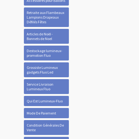
Accessoires pour Ballons
Retraite aux Flambeaux
Lampions Drapeaux
Défilés Fêtes
Articles de Noël -
Bonnets de Noel
Destockage lumineux-
promotion Fluo
Grossiste Lumineux
gadgets Fluo Led
Service Livraison
Lumineux Fluo
Qui Est Lumineux-Fluo
Mode De Paiement
Condition Générales De
Vente