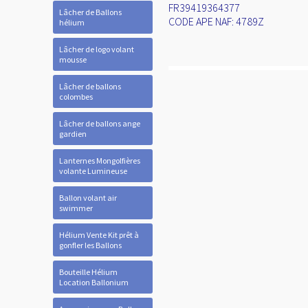
FR39419364377
Lâcher de Ballons
CODE APE NAF: 4789Z
hélium
Lâcher de logo volant
mousse
Lâcher de ballons
colombes
Lâcher de ballons ange
gardien
Lanternes Mongolfières
volante Lumineuse
Ballon volant air
swimmer
Hélium Vente Kit prêt à
gonfler les Ballons
Bouteille Hélium
Location Ballonium