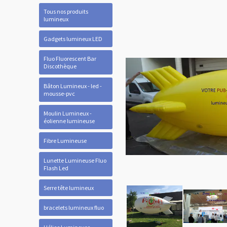
Tous nos produits
lumineux
Gadgets lumineux LED
Fluo Fluorescent Bar
Discothèque
Bâton Lumineux - led -
mousse-pvc
Moulin Lumineux -
éolienne lumineuse
Fibre Lumineuse
Lunette Lumineuse Fluo
Flash Led
Serre tête lumineux
bracelets lumineux fluo