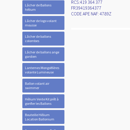
RCS:419 364 377
Lâcher de Ballons
FR39419364377
hélium
CODE APE NAF: 4789Z
Lâcher de logo volant
mousse
Lâcher de ballons
colombes
Lâcher de ballons ange
gardien
Lanternes Mongolfières
volante Lumineuse
Ballon volant air
swimmer
Hélium Vente Kit prêt à
gonfler les Ballons
Bouteille Hélium
Location Ballonium