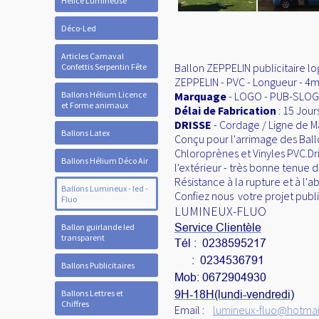
Hélice Lumineuse
Déco-Led
Articles Carnaval
Ballon ZEPPELIN publicitaire log
Confettis Serpentin Fête
ZEPPELIN - PVC - Longueur - 4m 
Ballons Hélium Licence
Marquage
- LOGO - PUB-SLOGA
et Forme animaux
Délai de Fabrication
: 15 Jour
DRISSE
- Cordage / Ligne de 
Ballons Latex
Conçu pour l'arrimage des Ball
Chloroprènes et Vinyles PVC.D
Ballons Hélium Déco Air
l'extérieur - très bonne tenue d
Résistance à la rupture et à l'
Ballons Lumineux - led -
Confiez nous votre projet publi
Fluo
LUMINEUX-FLUO
Service Clientèle
Ballon guirlande led
transparent
Tél : 0238595217
: 0234536791
Ballons Publicitaires
Mob: 0672904930
Ballons Lettres et
9H-18H(lundi-vendredi)
Chiffres
Email :
lumineux-fluo@hotmail