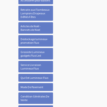
Accessoires pour Ballons
Retraite aux Flambeaux
Lampions Drapeaux
Défilés Fêtes
Articles de Noël -
Bonnets de Noel
Destockage lumineux-
promotion Fluo
Grossiste Lumineux
gadgets Fluo Led
Service Livraison
Lumineux Fluo
Qui Est Lumineux-Fluo
Mode De Paiement
Condition Générales De
Vente