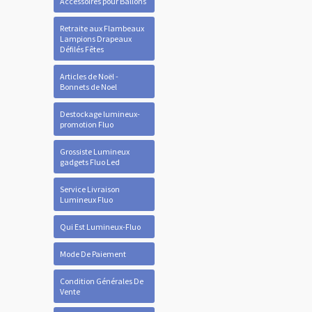
Accessoires pour Ballons
Retraite aux Flambeaux
Lampions Drapeaux
Défilés Fêtes
Articles de Noël -
Bonnets de Noel
Destockage lumineux-
promotion Fluo
Grossiste Lumineux
gadgets Fluo Led
Service Livraison
Lumineux Fluo
Qui Est Lumineux-Fluo
Mode De Paiement
Condition Générales De
Vente