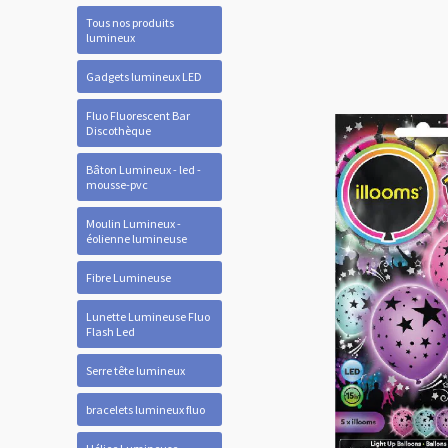
Tous nos produits
lumineux
Gadgets lumineux LED
Fluo Fluorescent Bar
Discothèque
Bâton Lumineux - led -
mousse-pvc
Moulin Lumineux -
éolienne lumineuse
Fibre Lumineuse
Lunette Lumineuse Fluo
Flash Led
Serre tête lumineux
bracelets lumineux fluo