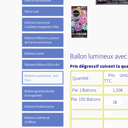
Hélice Lumineuse
Déco-Led
Articles Carnaval
Confettis Serpentin Fête
Ballons Hélium Licence
et Forme animaux
Ballons Latex
Ballon lumineux avec 
Ballons Hélium Déco Air
Prix dégressif suivant la qua
Prix Unita
Ballons Lumineux - led -
Quantité
Fluo
TTC
Par 1 Ballons
1,50€
Ballon guirlande led
transparent
Par 100 Ballons
1€
Ballons Publicitaires
Ballons Lettres et
Chiffres