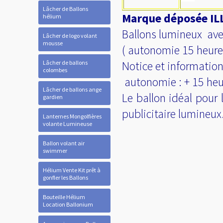
Lâcher de Ballons
Marque déposée ILL
hélium
Ballons lumineux avec 
Lâcher de logo volant
mousse
( autonomie 15 heures
Notice et information
Lâcher de ballons
colombes
autonomie : + 15 heur
Lâcher de ballons ange
Le ballon idéal pour 
gardien
publicitaire lumineux.
Lanternes Mongolfières
volante Lumineuse
Ballon volant air
swimmer
Hélium Vente Kit prêt à
gonfler les Ballons
Bouteille Hélium
Location Ballonium