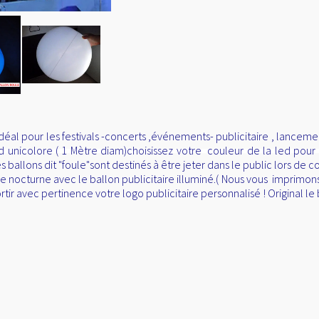
déal pour les festivals -concerts ,événements- publicitaire , lanceme
 unicolore ( 1 Mètre diam)choisissez votre couleur de la led pour 
s ballons dit "foule"sont destinés à être jeter dans le public lors de c
 nocturne avec le ballon publicitaire illuminé.( Nous vous imprimons v
rtir avec pertinence votre logo publicitaire personnalisé ! Original le 