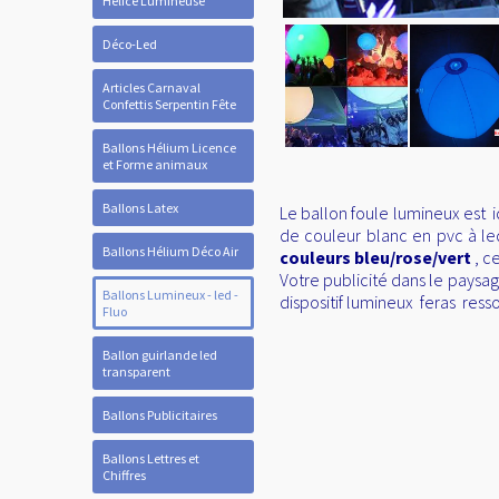
Hélice Lumineuse
Déco-Led
Articles Carnaval
Confettis Serpentin Fête
Ballons Hélium Licence
et Forme animaux
Ballons Latex
Le ballon foule lumineux est i
de couleur blanc en pvc à led
Ballons Hélium Déco Air
couleurs bleu/rose/vert
, ce
Votre publicité dans le paysage
Ballons Lumineux - led -
dispositif lumineux feras resso
Fluo
Ballon guirlande led
transparent
Ballons Publicitaires
Ballons Lettres et
Chiffres