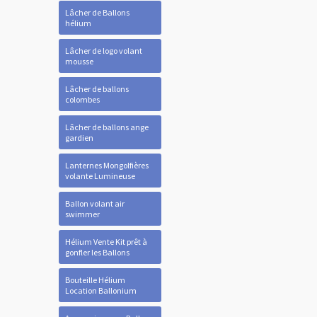
Lâcher de Ballons
hélium
Lâcher de logo volant
mousse
Lâcher de ballons
colombes
Lâcher de ballons ange
gardien
Lanternes Mongolfières
volante Lumineuse
Ballon volant air
swimmer
Hélium Vente Kit prêt à
gonfler les Ballons
Bouteille Hélium
Location Ballonium