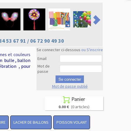
34 53 67 91 / 06 72 90 49 30
Se connecter ci-dessous
ou S'inscrire
mes et couleurs
Email
m bulle , ballon
ébration , pour
Mot de
passe
Se connecter
Mot de passe oublié
Revenir en
haut
Panier

0.00 €
(0 articles)
IRE
LACHER DE BALLONS
POISSON VOLANT