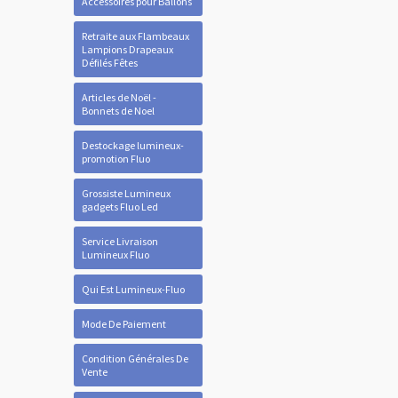
Accessoires pour Ballons
Retraite aux Flambeaux
Lampions Drapeaux
Défilés Fêtes
Articles de Noël -
Bonnets de Noel
Destockage lumineux-
promotion Fluo
Grossiste Lumineux
gadgets Fluo Led
Service Livraison
Lumineux Fluo
Qui Est Lumineux-Fluo
Mode De Paiement
Condition Générales De
Vente