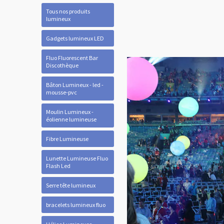
Tous nos produits
lumineux
Gadgets lumineux LED
Fluo Fluorescent Bar
Discothèque
Bâton Lumineux - led -
mousse-pvc
Moulin Lumineux -
éolienne lumineuse
Fibre Lumineuse
Lunette Lumineuse Fluo
Flash Led
Serre tête lumineux
bracelets lumineux fluo