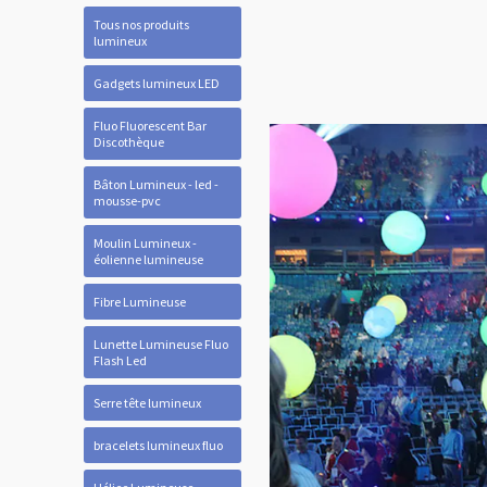
Tous nos produits
lumineux
Gadgets lumineux LED
Fluo Fluorescent Bar
Discothèque
Bâton Lumineux - led -
mousse-pvc
Moulin Lumineux -
éolienne lumineuse
Fibre Lumineuse
Lunette Lumineuse Fluo
Flash Led
Serre tête lumineux
bracelets lumineux fluo