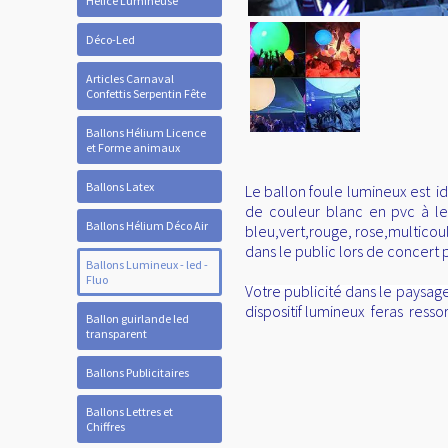
Hélice Lumineuse
Déco-Led
Articles Carnaval
Confettis Serpentin Fête
Ballons Hélium Licence
et Forme animaux
Ballons Latex
Le ballon foule lumineux est id
de couleur blanc en pvc à le
Ballons Hélium Déco Air
bleu,vert,rouge, rose,multicoul
dans le public lors de concert
Ballons Lumineux - led -
Fluo
Votre publicité dans le paysage 
dispositif lumineux feras ressor
Ballon guirlande led
transparent
Ballons Publicitaires
Ballons Lettres et
Chiffres