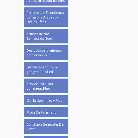
Accessoires pour Ballons
Retraite aux Flambeaux
Lampions Drapeaux
Défilés Fêtes
Articles de Noël -
Bonnets de Noel
Destockage lumineux-
promotion Fluo
Grossiste Lumineux
gadgets Fluo Led
Service Livraison
Lumineux Fluo
Qui Est Lumineux-Fluo
Mode De Paiement
Condition Générales De
Vente