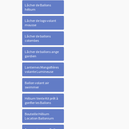
Lâcher de Ballons
hélium
Lâcher de logo volant
mousse
Lâcher de ballons
colombes
Lâcher de ballons ange
gardien
Lanternes Mongolfières
volante Lumineuse
Ballon volant air
swimmer
Hélium Vente Kit prêt à
gonfler les Ballons
Bouteille Hélium
Location Ballonium