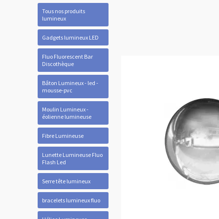
Tous nos produits
lumineux
Gadgets lumineux LED
Fluo Fluorescent Bar
Discothèque
Bâton Lumineux - led -
mousse-pvc
Moulin Lumineux -
éolienne lumineuse
Fibre Lumineuse
Lunette Lumineuse Fluo
Flash Led
Serre tête lumineux
bracelets lumineux fluo