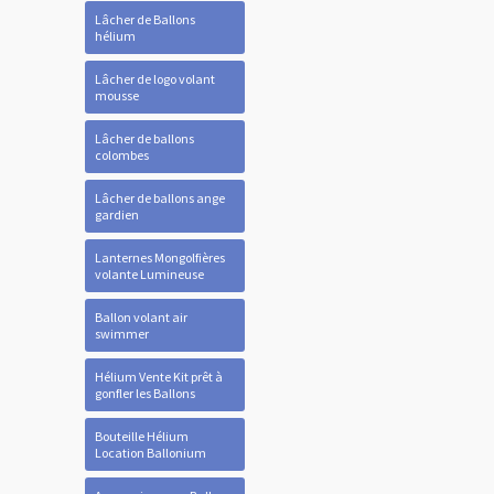
Lâcher de Ballons
hélium
Lâcher de logo volant
mousse
Lâcher de ballons
colombes
Lâcher de ballons ange
gardien
Lanternes Mongolfières
volante Lumineuse
Ballon volant air
swimmer
Hélium Vente Kit prêt à
gonfler les Ballons
Bouteille Hélium
Location Ballonium