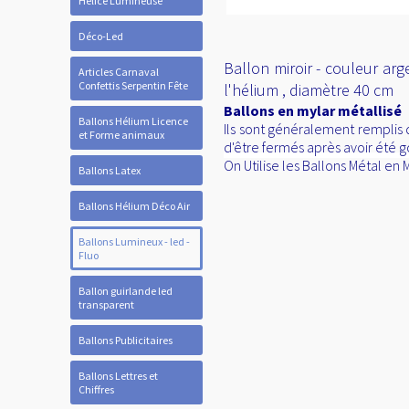
Hélice Lumineuse
Déco-Led
Ballon miroir - couleur arg
Articles Carnaval
Confettis Serpentin Fête
l'hélium , diamètre 40 cm
Ballons en mylar métallisé
Ballons Hélium Licence
Ils sont généralement remplis 
et Forme animaux
d'être fermés après avoir été g
On Utilise les Ballons Métal e
Ballons Latex
Ballons Hélium Déco Air
Ballons Lumineux - led -
Fluo
Ballon guirlande led
transparent
Ballons Publicitaires
Ballons Lettres et
Chiffres