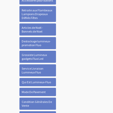
Accessoires pour Ballons
Retraite aux Flambeaux
Lampions Drapeaux
Défilés Fêtes
Articles de Noël -
Bonnets de Noel
Destockage lumineux-
promotion Fluo
Grossiste Lumineux
gadgets Fluo Led
Service Livraison
Lumineux Fluo
Qui Est Lumineux-Fluo
Mode De Paiement
Condition Générales De
Vente