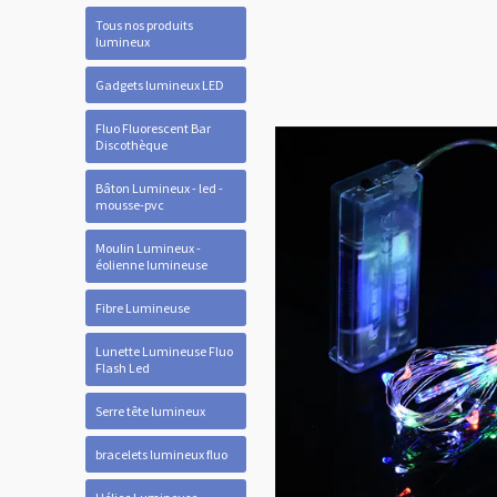
Tous nos produits
lumineux
Gadgets lumineux LED
Fluo Fluorescent Bar
Discothèque
Bâton Lumineux - led -
mousse-pvc
Moulin Lumineux -
éolienne lumineuse
Fibre Lumineuse
Lunette Lumineuse Fluo
Flash Led
Serre tête lumineux
bracelets lumineux fluo