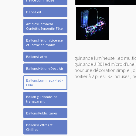
Hélice Lumineuse
Déco-Led
Articles Carnaval
Confettis Serpentin Fête
Ballons Hélium Licence
et Forme animaux
Ballons Latex
guirlande lumineuse led multi
guirlande à 30 led micro d'une
Ballons Hélium Déco Air
pour une décoration simple , di
boitier à 2 piles LR3 incluses ,
Ballons Lumineux - led -
Fluo
Ballon guirlande led
transparent
Ballons Publicitaires
Ballons Lettres et
Chiffres