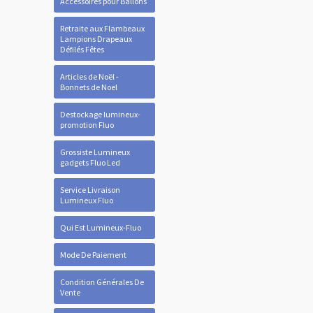
Accessoires pour Ballons
Retraite aux Flambeaux
Lampions Drapeaux
Défilés Fêtes
Articles de Noël -
Bonnets de Noel
Destockage lumineux-
promotion Fluo
Grossiste Lumineux
gadgets Fluo Led
Service Livraison
Lumineux Fluo
Qui Est Lumineux-Fluo
Mode De Paiement
Condition Générales De
Vente