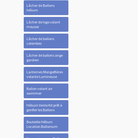
Lâcher de Ballons
hélium
Lâcher de logo volant
mousse
Lâcher de ballons
colombes
Lâcher de ballons ange
gardien
Lanternes Mongolfières
volante Lumineuse
Ballon volant air
swimmer
Hélium Vente Kit prêt à
gonfler les Ballons
Bouteille Hélium
Location Ballonium