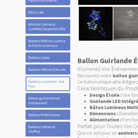
Hélice Lumineuse
Déco-Led
Articles Carnaval
Confettis Serpentin Fête
Ballons Hélium Licence
et Forme animaux
Ballons Latex
Ballon Guirlande 
Illuminez Vos Événement
Ballons Hélium Déco Air
Découvrez notre
ballon gui
Ce ballon unique allie éléganc
Ballons Lumineux - led -
Fluo
Caractéristiques du Prod
Design Étoile :
Une form
Ballon guirlande led
Guirlande LED Intégré
transparent
Bâton Lumineux Multi
Dimensions :
Diamètre 
Ballons Publicitaires
Alimentation :
Fonction
Parfait pour Toutes Vos 
Ballons Lettres et
Chiffres
Que ce soit pour un
annivers