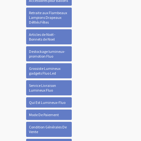
Accessoires pour Ballons
Retraite aux Flambeaux
Lampions Drapeaux
Défilés Fêtes
Articles de Noël -
Bonnets de Noel
Destockage lumineux-
promotion Fluo
Grossiste Lumineux
gadgets Fluo Led
Service Livraison
Lumineux Fluo
Qui Est Lumineux-Fluo
Mode De Paiement
Condition Générales De
Vente