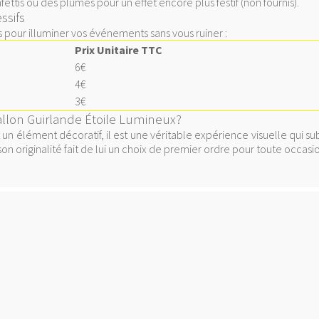
ettis ou des plumes pour un effet encore plus festif (non fournis).
ssifs
fs pour illuminer vos événements sans vous ruiner :
Prix Unitaire TTC
6€
4€
3€
allon Guirlande Étoile Lumineux?
un élément décoratif, il est une véritable expérience visuelle qui s
n originalité fait de lui un choix de premier ordre pour toute occasio