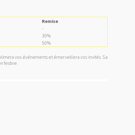
Remise
-
30%
50%
ublimera vos événements et émerveillera vos invités. Sa
n festive.
<a
href="
http://www.public
gratuite.fr/
"
title="Annuaire
référencement
gratuit">
<img