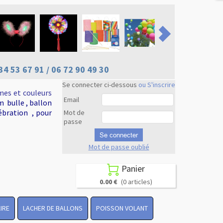
34 53 67 91 / 06 72 90 49 30
Se connecter ci-dessous
ou S'inscrire
mes et couleurs
Email
m bulle , ballon
ébration , pour
Mot de
passe
Se connecter
Mot de passe oublié
Revenir en
haut
Panier

0.00 €
(0 articles)
IRE
LACHER DE BALLONS
POISSON VOLANT