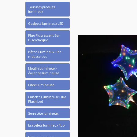
Tous nos produits
lumineux
Gadgets lumineux LED
Fluo Fluorescent Bar
Discothèque
Bâton Lumineux - led -
mousse-pvc
Moulin Lumineux -
éolienne lumineuse
Fibre Lumineuse
Lunette Lumineuse Fluo
Flash Led
Serre tête lumineux
bracelets lumineux fluo