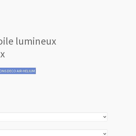
Revenir en
oile lumineux
haut
ux
ONS DECO AIR-HELIUM