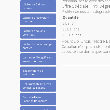
Personnalisez-le avec des conf
Lâcher de Ballons
Offre Spéciale : Prix Dégre
hélium
Profitez de nos tarifs dégressi
Quantité
Lâcher de logo volant
mousse
1 Ballon
10 Ballons
Lâcher de ballons
100 Ballons
colombes
Pourquoi Choisir Notre B
Lâcher de ballons ange
Ce ballon n'est pas seulement 
gardien
capacité à se démarquer par so
Lanternes Mongolfières
volante Lumineuse
Ballon volant air
swimmer
Hélium Vente Kit prêt à
gonfler les Ballons
Bouteille Hélium
Location Ballonium