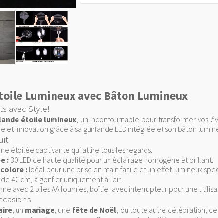
Étoile Lumineux avec Bâton Lumineux
s avec Style!
rlande étoile lumineux
, un incontournable pour transformer vos 
e et innovation grâce à sa guirlande LED intégrée et son bâton lumin
uit
e étoilée captivante qui attire tous les regards.
e :
30 LED de haute qualité pour un éclairage homogène et brillant.
colore :
Idéal pour une prise en main facile et un effet lumineux spec
de 40 cm, à gonfler uniquement à l'air.
ne avec 2 piles AA fournies, boîtier avec interrupteur pour une utilisa
Occasions
aire
, un
mariage
, une
fête de Noël
, ou toute autre célébration, ce