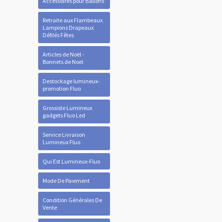
Accessoires pour Ballons
Retraite aux Flambeaux
Lampions Drapeaux
Défilés Fêtes
Articles de Noël -
Bonnets de Noel
Destockage lumineux-
promotion Fluo
Grossiste Lumineux
gadgets Fluo Led
Service Livraison
Lumineux Fluo
Qui Est Lumineux-Fluo
Mode De Paiement
Condition Générales De
Vente