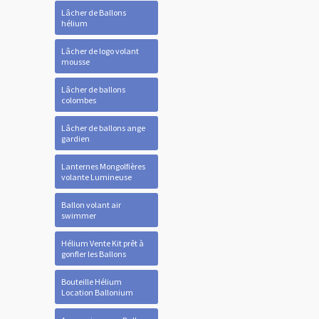
Lâcher de Ballons
hélium
Lâcher de logo volant
mousse
Lâcher de ballons
colombes
Lâcher de ballons ange
gardien
Lanternes Mongolfières
volante Lumineuse
Ballon volant air
swimmer
Hélium Vente Kit prêt à
gonfler les Ballons
Bouteille Hélium
Location Ballonium