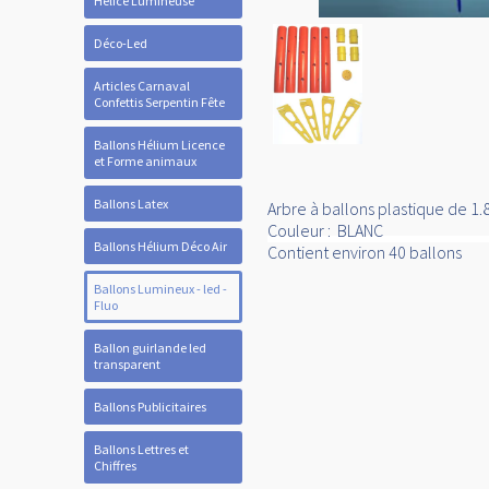
Hélice Lumineuse
Déco-Led
Articles Carnaval
Confettis Serpentin Fête
Ballons Hélium Licence
et Forme animaux
Ballons Latex
Arbre à ballons plastique de 1.
Couleur : BLANC
Ballons Hélium Déco Air
Contient environ 40 ballons
Ballons Lumineux - led -
Fluo
Ballon guirlande led
transparent
Ballons Publicitaires
Ballons Lettres et
Chiffres