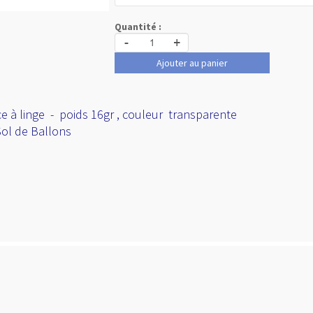
Quantité :
-
+
Ajouter au panier
ce à linge - poids 16gr , couleur transparente
Sol de Ballons