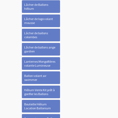
Lâcher de Ballons
hélium
Lâcher de logo volant
mousse
Lâcher de ballons
colombes
Lâcher de ballons ange
gardien
Lanternes Mongolfières
volante Lumineuse
Ballon volant air
swimmer
Hélium Vente Kit prêt à
gonfler les Ballons
Bouteille Hélium
Location Ballonium