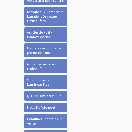
Accessoires pour Ballons
Retraite aux Flambeaux
Lampions Drapeaux
Défilés Fêtes
Articles de Noël -
Bonnets de Noel
Destockage lumineux-
promotion Fluo
Grossiste Lumineux
gadgets Fluo Led
Service Livraison
Lumineux Fluo
Qui Est Lumineux-Fluo
Mode De Paiement
Condition Générales De
Vente