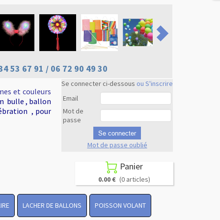
34 53 67 91 / 06 72 90 49 30
Se connecter ci-dessous
ou S'inscrire
mes et couleurs
Email
m bulle , ballon
ébration , pour
Mot de
passe
Se connecter
Mot de passe oublié
Revenir en
haut
Panier

0.00 €
(0 articles)
IRE
LACHER DE BALLONS
POISSON VOLANT