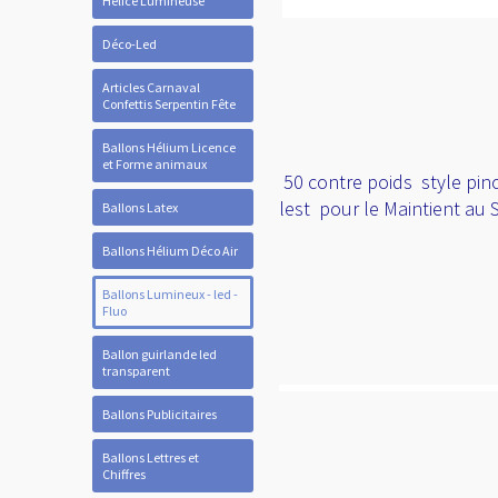
Hélice Lumineuse
Déco-Led
Articles Carnaval
Confettis Serpentin Fête
Ballons Hélium Licence
et Forme animaux
50 contre poids style pin
lest pour le Maintient au 
Ballons Latex
Ballons Hélium Déco Air
Ballons Lumineux - led -
Fluo
Ballon guirlande led
transparent
Ballons Publicitaires
Ballons Lettres et
Chiffres