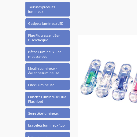
Tous nos produits
lumineux
Gadgets lumineux LED
Fluo Fluorescent Bar
Discothèque
Bâton Lumineux - led -
mousse-pvc
Moulin Lumineux -
éolienne lumineuse
Fibre Lumineuse
Lunette Lumineuse Fluo
Flash Led
Serre tête lumineux
bracelets lumineux fluo