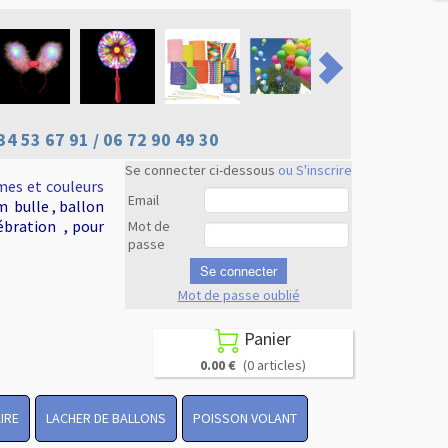
34 53 67 91 / 06 72 90 49 30
Se connecter ci-dessous
ou S'inscrire
mes et couleurs
Email
m bulle , ballon
ébration , pour
Mot de
passe
Se connecter
Mot de passe oublié
Revenir en
haut
Panier

0.00 €
(0 articles)
IRE
LACHER DE BALLONS
POISSON VOLANT