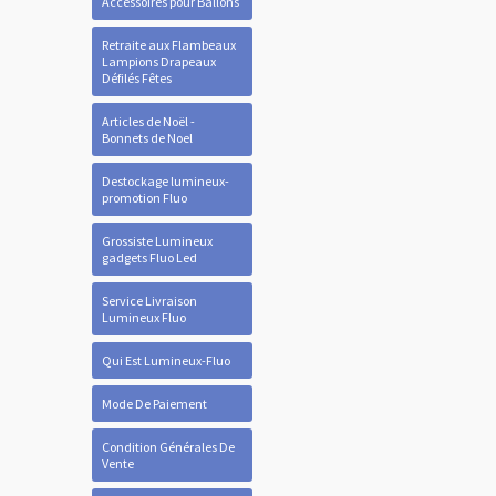
Accessoires pour Ballons
Retraite aux Flambeaux
Lampions Drapeaux
Défilés Fêtes
Articles de Noël -
Bonnets de Noel
Destockage lumineux-
promotion Fluo
Grossiste Lumineux
gadgets Fluo Led
Service Livraison
Lumineux Fluo
Qui Est Lumineux-Fluo
Mode De Paiement
Condition Générales De
Vente