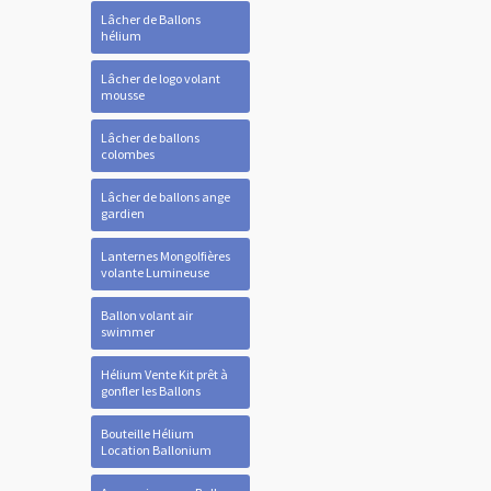
Lâcher de Ballons
hélium
Lâcher de logo volant
mousse
Lâcher de ballons
colombes
Lâcher de ballons ange
gardien
Lanternes Mongolfières
volante Lumineuse
Ballon volant air
swimmer
Hélium Vente Kit prêt à
gonfler les Ballons
Bouteille Hélium
Location Ballonium