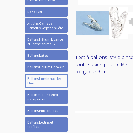
Hélice Lumineuse
Déco-Led
Articles Carnaval
Confettis Serpentin Fête
Ballons Hélium Licence
et Forme animaux
Ballons Latex
Lest à ballons style pince
contre poids pour le Maint
Ballons Hélium Déco Air
Longueur 9 cm
Ballons Lumineux - led -
Fluo
Ballon guirlande led
transparent
Ballons Publicitaires
Ballons Lettres et
Chiffres