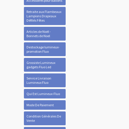
Accessoires pour Ballons
Retraite aux Flambeaux
Lampions Drapeaux
Défilés Fêtes
Articles de Noël -
Bonnets de Noel
Destockage lumineux-
promotion Fluo
Grossiste Lumineux
gadgets Fluo Led
Service Livraison
Lumineux Fluo
Qui Est Lumineux-Fluo
Mode De Paiement
Condition Générales De
Vente