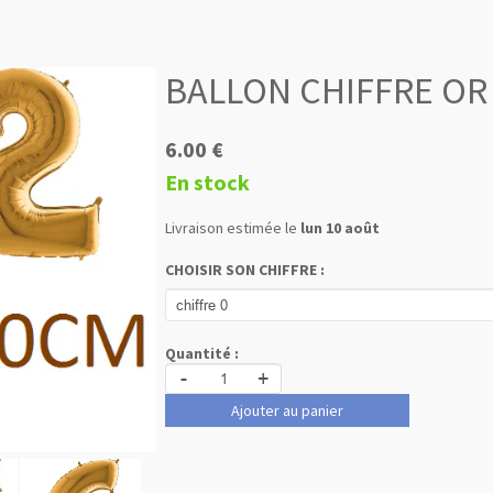
BALLON CHIFFRE OR
6.00 €
En stock
Livraison estimée le
lun 10 août
CHOISIR SON CHIFFRE :
Quantité :
-
+
Ajouter au panier