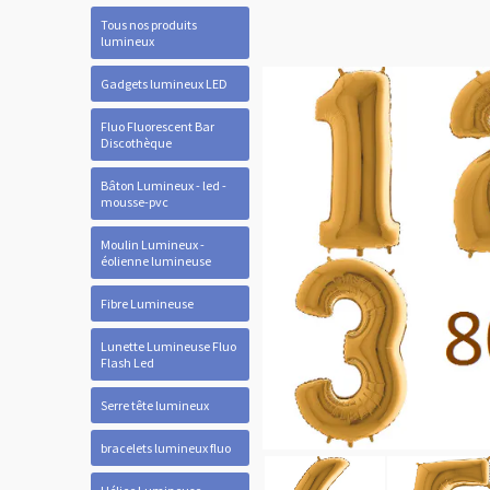
Tous nos produits
lumineux
Gadgets lumineux LED
Fluo Fluorescent Bar
Discothèque
Bâton Lumineux - led -
mousse-pvc
Moulin Lumineux -
éolienne lumineuse
Fibre Lumineuse
Lunette Lumineuse Fluo
Flash Led
Serre tête lumineux
bracelets lumineux fluo