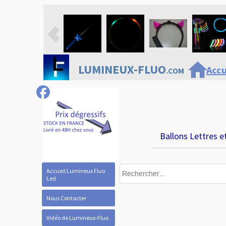
home
LUMINEUX-FLUO
Accu
.COM
Ballons Lettres e
Accueil Lumineux Fluo
Led
Nous Contacter
Vidéo de Lumineux-Fluo