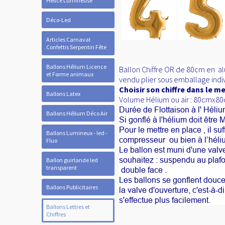
Hélice Lumineuse
Déco-Led
Articles Carnaval
Confettis Serpentin Fête
Ballons Hélium Licence
Ballon Chiffre OR
de 80cm en alu
et Forme animaux
vendu plier sous emballage indiv
Choisir son chiffre dans le m
Ballons Latex
Volume Hélium ou air : 80cmx8
Durée de Flottaison à l' Héliu
Ballons Hélium Déco Air
Si gonflé à l'hélium doit être
Pour le mettre en place , il su
Ballons Lumineux - led -
compresseur ou bien à l’héli
Fluo
Le ballon est muni d'une valve
souhaitez : suspendu au plafon
Ballon guirlande led
transparent
double face .
Les ballons se gonflent douce
Ballons Publicitaires
la valve d'ouverture, c'est-à-d
s'effectue plus facilement.
Ballons Lettres et
Chiffres