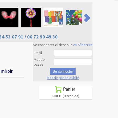
34 53 67 91 / 06 72 90 49 30
Se connecter ci-dessous
ou S'inscrire
Email
Mot de
passe
 miroir
Se connecter
Mot de passe oublié
Revenir en
haut
Panier

0.00 €
(0 articles)