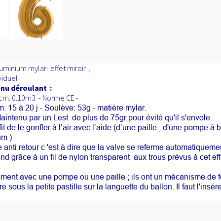
minium mylar- effet miroir ,
iduel .
enu déroulant :
0cm: 0.10m3
- Norme CE -
m: 15 à 20 j - Soulève: 53g - matière mylar.
 Maintenu par un Lest de plus de 75gr pour évité qu'il s'envole.
ffit de le gonfler à l’air avec l’aide (d’une paille , d'une pompe 
um )
 anti retour c 'est à dire que la valve se referme automatiqueme
d grâce à un fil de nylon transparent aux trous prévus à cet eff
ment avec une pompe ou une paille ; ils ont un mécanisme de fer
ire sous la petite pastille sur la languette du ballon. Il faut l'i