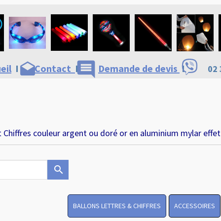
comment
drafts
eil
I
Contact
I
Demande de devis
I
02 
t Chiffres couleur argent ou doré or en aluminium mylar effet
search
BALLONS LETTRES & CHIFFRES
ACCESSOIRES