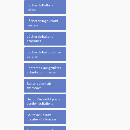
Lâcher de Ballons
hélium
Lâcher de logo volant
mousse
Lâcher de ballons
colombes
Lâcher de ballons ange
gardien
Lanternes Mongolfières
volante Lumineuse
Ballon volant air
swimmer
Hélium Vente Kit prêt à
gonfler les Ballons
Bouteille Hélium
Location Ballonium