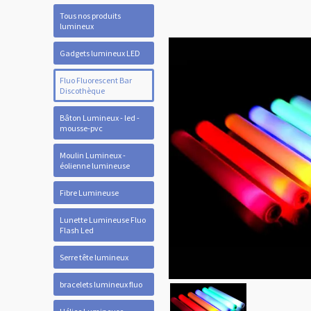
Tous nos produits
lumineux
Gadgets lumineux LED
Fluo Fluorescent Bar
Discothèque
Bâton Lumineux - led -
mousse-pvc
Moulin Lumineux -
éolienne lumineuse
Fibre Lumineuse
Lunette Lumineuse Fluo
Flash Led
Serre tête lumineux
bracelets lumineux fluo