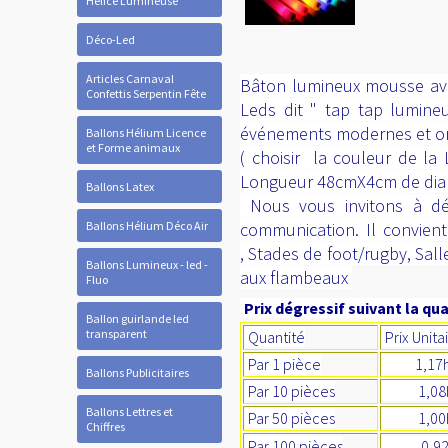
Hélice Lumineuse
Déco-Led
Articles Carnaval
Bâton lumineux mousse ave
Confettis Serpentin Fête
Leds dit " tap tap lumine
événements modernes et ori
Ballons Hélium Licence
et Forme animaux
( choisir la couleur de la
Longueur 48cmX4cm de diam
Ballons Latex
Nous vous invitons à déc
Ballons Hélium Déco Air
communication. Il convient
, Stades de foot/rugby, Sall
Ballons Lumineux - led -
aux flambeaux
Fluo
Prix dégressif suivant la qua
Ballon guirlande led
transparent
Quantité
Prix Unita
Par 1 pièce
1,17ht 
Ballons Publicitaires
Par 10 pièces
1,08ht
Ballons Lettres et
Par 50 pièces
1,00ht 
Chiffres
Par 100 pièces
0,92ht 