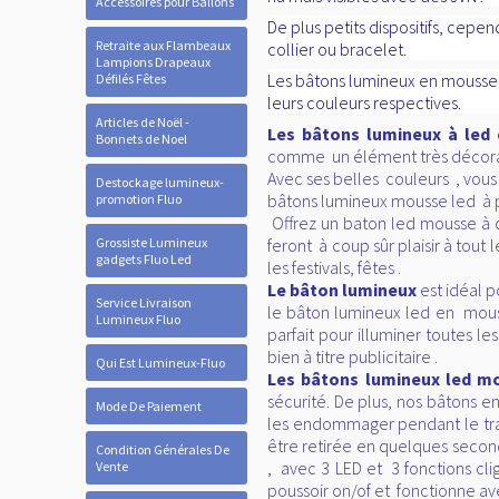
Accessoires pour Ballons
De plus petits dispositifs, cepen
Retraite aux Flambeaux
collier ou bracelet.
Lampions Drapeaux
Les bâtons lumineux en mousse 
Défilés Fêtes
leurs couleurs respectives.
Articles de Noël -
Les bâtons lumineux à led
Bonnets de Noel
comme un élément très décorati
Avec ses belles couleurs , vous
Destockage lumineux-
bâtons lumineux mousse led à pr
promotion Fluo
Offrez un baton led mousse à ch
Grossiste Lumineux
feront
à coup sûr plaisir à tou
gadgets Fluo Led
les festivals, fêtes .
Le bâton lumineux
est idéal p
Service Livraison
le bâton lumineux led en mouss
Lumineux Fluo
parfait pour illuminer toutes 
bien à titre publicitaire .
Qui Est Lumineux-Fluo
Les bâtons lumineux led 
sécurité. De plus, nos bâtons 
Mode De Paiement
les endommager pendant le tran
être retirée en quelques seco
Condition Générales De
, avec 3 LED et 3 fonctions cli
Vente
poussoir on/of et fonctionne ave