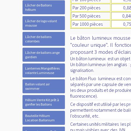
Lâcher de Ballons
Par 200 pièces
0,88ht 
hélium
Par 500 pièces
0,84ht
Lâcher de logo volant
Par 1000 pièces
0,75ht 
mousse
Lâcher de ballons
Le bâton lumineux mousse m
colombes
"couleur unique". Il foncti
proposant 3 modes d'éclaira
Lâcher de ballons ange
gardien
Un bâton lumineux est un objet d
Un bâton lumineux (en anglais : 
Lanternes Mongolfières
signalisation.
volante Lumineuse
Le bâton Fluo lumineux est con
séparés par une capsule de verre
Ballon volant air
swimmer
les deux produits et de produir
fluorescence).
Hélium Vente Kit prêt à
Ce dispositif est utilisé par les 
gonfler les Ballons
permettent notamment de baliser
l'obscurité, etc.
Bouteille Hélium
Location Ballonium
Certaines unités militaires les p
nu mais visibles avec des JVN .