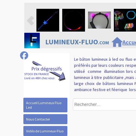
home
LUMINEUX-FLUO
Accue
.COM
Le bâton lumineux à led ou fluo 
préférés par leurs couleurs respe
utilisé
comme
illumination lors
lumineux à titre publicitaire ,ma
large choix de bâtons lumineux 
ambiance festive et féerique
lor
Accueil Lumineux Fluo
Led
Nous Contacter
Vidéo de Lumineux-Fluo