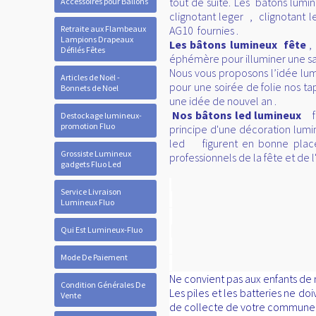
tout de suite. Les bâtons lumi
Accessoires pour Ballons
clignotant leger , clignotant l
Retraite aux Flambeaux
AG10 fournies .
Lampions Drapeaux
Les bâtons lumineux fête
,
Défilés Fêtes
éphémère pour illuminer une sal
Nous vous proposons l’idée lum
Articles de Noël -
pour une soirée de folie nos ta
Bonnets de Noel
une idée de nouvel an .
Nos bâtons led lumineux
f
Destockage lumineux-
promotion Fluo
principe d'une décoration lum
led figurent en bonne place d
Grossiste Lumineux
professionnels de la fête et de
gadgets Fluo Led
Service Livraison
Lumineux Fluo
Qui Est Lumineux-Fluo
Mode De Paiement
Ne convient pas aux enfants de m
Condition Générales De
Les piles et les batteries ne d
Vente
de collecte de votre commune, d