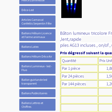
Hélice Lumineuse
Déco-Led
Articles Carnaval
Confettis Serpentin Fête
Bâton lumineux tricolore Fr
Ballons Hélium Licence
et Forme animaux
,lent,rapide
piles AG13 incluses , on/o
Ballons Latex
Prix dégressif suivant la quan
Ballons Hélium Déco Air
Quantité
Prix Uni
Ballons Lumineux - led -
Par 1 pièce
1,80
Fluo
Par 24 pièces
1,5
Ballon guirlande led
Par 144 pièces
1,20
transparent
Ballons Publicitaires
Ballons Lettres et
Chiffres