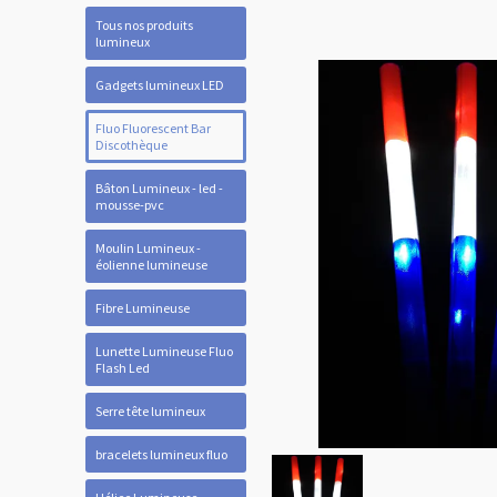
Tous nos produits
lumineux
Gadgets lumineux LED
Fluo Fluorescent Bar
Discothèque
Bâton Lumineux - led -
mousse-pvc
Moulin Lumineux -
éolienne lumineuse
Fibre Lumineuse
Lunette Lumineuse Fluo
Flash Led
Serre tête lumineux
bracelets lumineux fluo