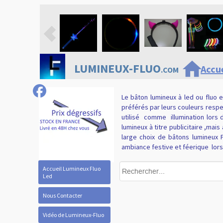
home
LUMINEUX-FLUO
Accue
.COM
Le bâton lumineux à led ou fluo 
préférés par leurs couleurs respe
utilisé
comme
illumination lors
lumineux à titre publicitaire ,ma
large choix de bâtons lumineux 
ambiance festive et féerique
lor
Accueil Lumineux Fluo
Led
Nous Contacter
Vidéo de Lumineux-Fluo