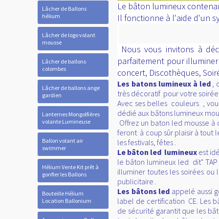
Le bâton lumineux contenant
Lâcher de Ballons
hélium
Il fonctionne à l'aide d'un 
Lâcher de logo volant
mousse
Nous vous invitons à déco
parfaitement pour illuminer 
Lâcher de ballons
colombes
concert, Discothèques, Soiré
Les batons lumineux à led
, 
Lâcher de ballons ange
très décoratif pour votre soirée
gardien
Avec ses belles couleurs , vou
dédié aux bâtons lumineux mouss
Lanternes Mongolfières
volante Lumineuse
Offrez un baton led mousse à ch
feront à coup sûr plaisir à tou
Ballon volant air
les festivals, fêtes .
swimmer
Le bâton led lumineux
est id
le bâton lumineux led dit" TAP 
Hélium Vente Kit prêt à
illuminer toutes les soirées o
gonfler les Ballons
publicitaire .
Les bâtons led
appelé aussi g
Bouteille Hélium
label de certification CE. Les
Location Ballonium
de sécurité garantit que les b