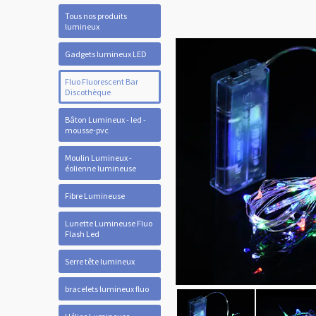
Tous nos produits
lumineux
Gadgets lumineux LED
Fluo Fluorescent Bar
Discothèque
Bâton Lumineux - led -
mousse-pvc
Moulin Lumineux -
éolienne lumineuse
Fibre Lumineuse
Lunette Lumineuse Fluo
Flash Led
Serre tête lumineux
bracelets lumineux fluo