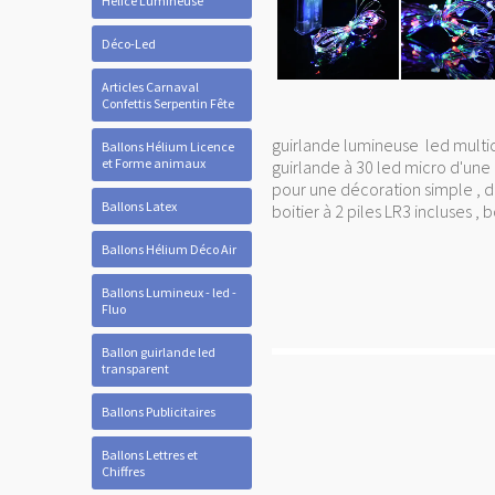
Hélice Lumineuse
Déco-Led
Articles Carnaval
Confettis Serpentin Fête
guirlande lumineuse led multi
Ballons Hélium Licence
et Forme animaux
guirlande à 30 led micro d'une
pour une décoration simple , di
Ballons Latex
boitier à 2 piles LR3 incluses ,
Ballons Hélium Déco Air
Ballons Lumineux - led -
Fluo
Ballon guirlande led
transparent
Ballons Publicitaires
Ballons Lettres et
Chiffres