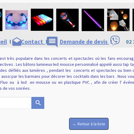
comment
drafts
eil
I
Contact
I
Demande de devis
I
02 
 est très populaire dans les concerts et spectacles où les fans encourag
ectives . Les bâtons lumineux led mousse personnalisé appelé aussi tap t
s des défilés aux lumières , pendant les
concerts et spectacles ou bie
ais aussi par les barmans pour décorer les cocktails dans les bars . Nous v
 Fluo ou
à led
en mousse ou en plastique PVC , afin de créer l' évé
rs de vos soirées.
search
← Retour à la liste