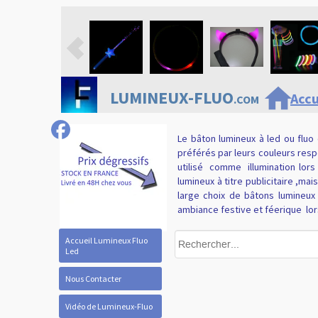
home
LUMINEUX-FLUO
Accu
.COM
Le bâton lumineux à led ou fluo
préférés par leurs couleurs resp
utilisé
comme
illumination lor
lumineux à titre publicitaire ,m
large choix de bâtons lumineux
ambiance festive et féerique
lo
Accueil Lumineux Fluo
Led
Nous Contacter
Vidéo de Lumineux-Fluo