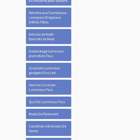
Accessoires pour Ballons
Retraite aux Flambeaux
Lampions Drapeaux
Défilés Fêtes
Articles de Noël -
Bonnets de Noel
Destockage lumineux-
promotion Fluo
Grossiste Lumineux
gadgets Fluo Led
Service Livraison
Lumineux Fluo
Qui Est Lumineux-Fluo
Mode De Paiement
Condition Générales De
Vente