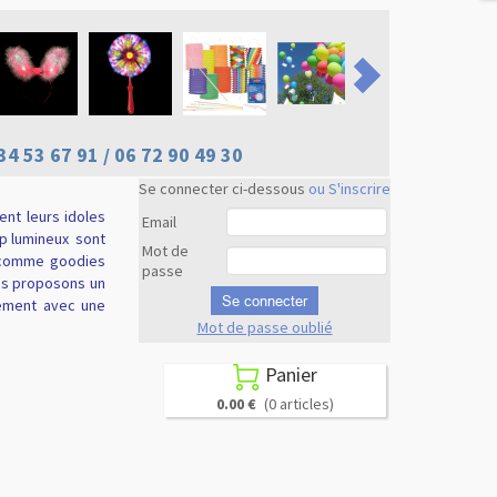
34 53 67 91 / 06 72 90 49 30
Se connecter ci-dessous
ou S'inscrire
ent leurs idoles
Email
ap lumineux
sont
Mot de
n comme goodies
passe
ous proposons un
Se connecter
nement avec une
Mot de passe oublié
Revenir en
haut
Panier

0.00 €
(0 articles)