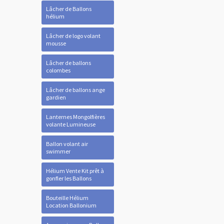
Lâcher de Ballons
hélium
Lâcher de logo volant
mousse
Lâcher de ballons
colombes
Lâcher de ballons ange
gardien
Lanternes Mongolfières
volante Lumineuse
Ballon volant air
swimmer
Hélium Vente Kit prêt à
gonfler les Ballons
Bouteille Hélium
Location Ballonium