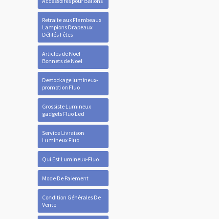
Accessoires pour Ballons
Retraite aux Flambeaux
Lampions Drapeaux
Défilés Fêtes
Articles de Noël -
Bonnets de Noel
Destockage lumineux-
promotion Fluo
Grossiste Lumineux
gadgets Fluo Led
Service Livraison
Lumineux Fluo
Qui Est Lumineux-Fluo
Mode De Paiement
Condition Générales De
Vente