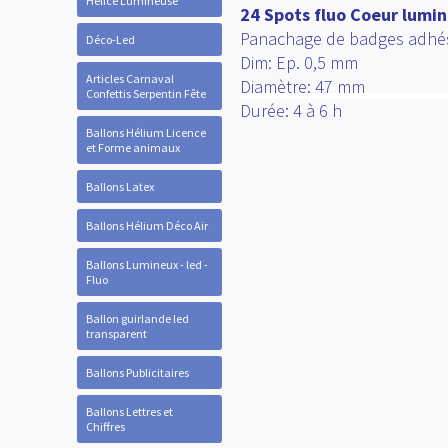
Hélice Lumineuse
24 Spots fluo Coeur lumi
Panachage de badges adhés
Déco-Led
Dim: Ep. 0,5 mm
Articles Carnaval
Diamètre: 47 mm
Confettis Serpentin Fête
Durée: 4 à 6 h
Ballons Hélium Licence
et Forme animaux
Ballons Latex
Ballons Hélium Déco Air
Ballons Lumineux - led -
Fluo
Ballon guirlande led
transparent
Ballons Publicitaires
Ballons Lettres et
Chiffres