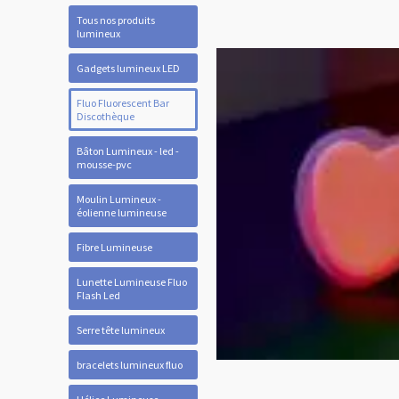
Tous nos produits
lumineux
Gadgets lumineux LED
Fluo Fluorescent Bar
Discothèque
Bâton Lumineux - led -
mousse-pvc
Moulin Lumineux -
éolienne lumineuse
Fibre Lumineuse
Lunette Lumineuse Fluo
Flash Led
Serre tête lumineux
bracelets lumineux fluo