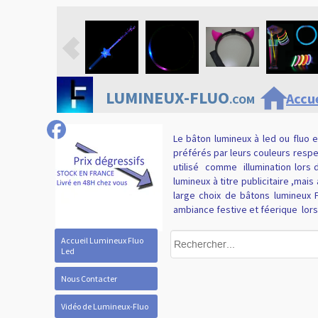
home
LUMINEUX-FLUO
Accue
.COM
Le bâton lumineux à led ou fluo 
préférés par leurs couleurs respe
utilisé
comme
illumination lors
lumineux à titre publicitaire ,ma
large choix de bâtons lumineux 
ambiance festive et féerique
lor
Accueil Lumineux Fluo
Led
Nous Contacter
Vidéo de Lumineux-Fluo