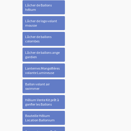
Lâcher de Ballons
hélium
Lâcher de logo volant
mousse
Lâcher de ballons
colombes
Lâcher de ballons ange
gardien
Lanternes Mongolfières
volante Lumineuse
Ballon volant air
swimmer
Hélium Vente Kit prêt à
gonfler les Ballons
Bouteille Hélium
Location Ballonium