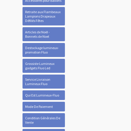
Accessoires pour Ballons
Retraite aux Flambeaux
Lampions Drapeaux
Défilés Fêtes
Articles de Noël -
Bonnets de Noel
Destockage lumineux-
promotion Fluo
Grossiste Lumineux
gadgets Fluo Led
Service Livraison
Lumineux Fluo
Qui Est Lumineux-Fluo
Mode De Paiement
Condition Générales De
Vente