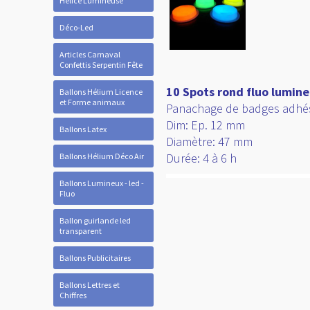
Hélice Lumineuse
Déco-Led
Articles Carnaval
Confettis Serpentin Fête
10 Spots rond fluo lumine
Ballons Hélium Licence
et Forme animaux
Panachage de badges adhés
Dim: Ep. 12 mm
Ballons Latex
Diamètre: 47 mm
Durée: 4 à 6 h
Ballons Hélium Déco Air
Ballons Lumineux - led -
Fluo
Ballon guirlande led
transparent
Ballons Publicitaires
Ballons Lettres et
Chiffres