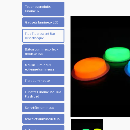
Tous nos produits
lumineux
Gadgets lumineux LED
Fluo Fluorescent Bar
Discothèque
Bâton Lumineux - led -
mousse-pvc
Moulin Lumineux -
éolienne lumineuse
Fibre Lumineuse
Lunette Lumineuse Fluo
Flash Led
Serre tête lumineux
bracelets lumineux fluo