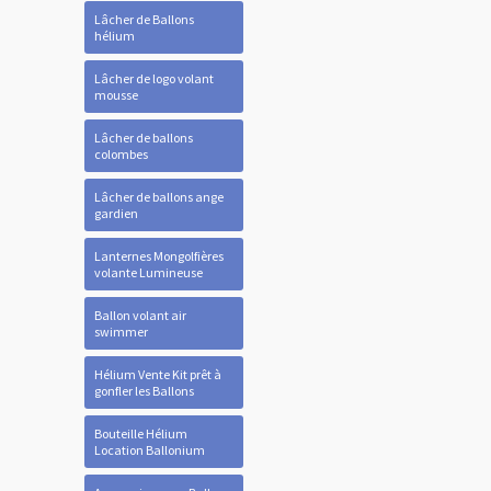
Lâcher de Ballons
hélium
Lâcher de logo volant
mousse
Lâcher de ballons
colombes
Lâcher de ballons ange
gardien
Lanternes Mongolfières
volante Lumineuse
Ballon volant air
swimmer
Hélium Vente Kit prêt à
gonfler les Ballons
Bouteille Hélium
Location Ballonium