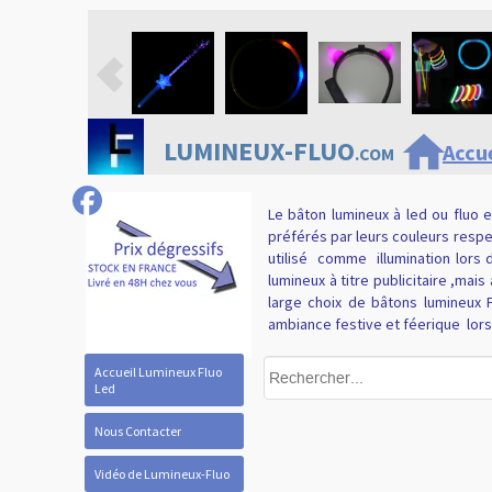
home
LUMINEUX-FLUO
Accue
.COM
Le bâton lumineux à led ou fluo 
préférés par leurs couleurs respe
utilisé
comme
illumination lors
lumineux à titre publicitaire ,ma
large choix de bâtons lumineux 
ambiance festive et féerique
lor
Accueil Lumineux Fluo
Led
Nous Contacter
Vidéo de Lumineux-Fluo