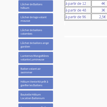
à partir de 12
4€
Lâcher de Ballons
hélium
à partir de 48
3€
à partir de 96
2,5€
Lâcher de logo volant
mousse
Lâcher de ballons
colombes
Lâcher de ballons ange
gardien
Lanternes Mongolfières
volante Lumineuse
Ballon volant air
swimmer
Hélium Vente Kit prêt à
gonfler les Ballons
Bouteille Hélium
Location Ballonium