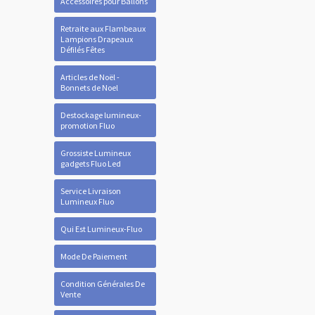
Accessoires pour Ballons
Retraite aux Flambeaux
Lampions Drapeaux
Défilés Fêtes
Articles de Noël -
Bonnets de Noel
Destockage lumineux-
promotion Fluo
Grossiste Lumineux
gadgets Fluo Led
Service Livraison
Lumineux Fluo
Qui Est Lumineux-Fluo
Mode De Paiement
Condition Générales De
Vente