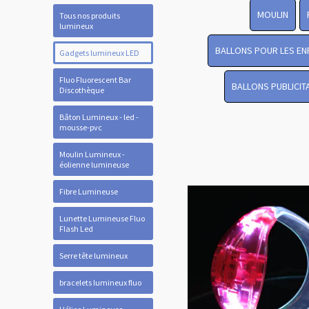
MOULIN
Tous nos produits
lumineux
BALLONS POUR LES EN
Gadgets lumineux LED
Fluo Fluorescent Bar
BALLONS PUBLICIT
Discothèque
Bâton Lumineux - led -
mousse-pvc
Moulin Lumineux -
éolienne lumineuse
Fibre Lumineuse
Lunette Lumineuse Fluo
Flash Led
Serre tête lumineux
bracelets lumineux fluo