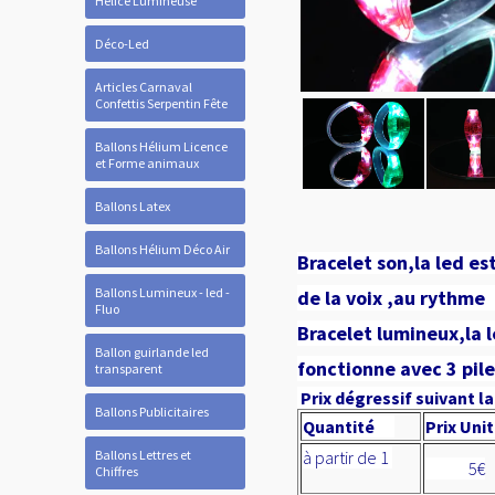
Hélice Lumineuse
Déco-Led
Articles Carnaval
Confettis Serpentin Fête
Ballons Hélium Licence
et Forme animaux
Ballons Latex
Ballons Hélium Déco Air
Bracelet son,
la led es
Ballons Lumineux - led -
de la voix ,au rythme 
Fluo
Bracelet lumineux,la l
Ballon guirlande led
fonctionne avec 3 pile
transparent
Prix dégressif suivant la
Ballons Publicitaires
Quantité
Prix Uni
Ballons Lettres et
à partir de 1
5€
Chiffres