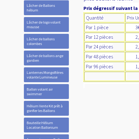
Lâcher de Ballons
Prix dégressif suivant la
hélium
Quantité
Prix U
Lâcher de logo volant
Par 1 pièce
3
mousse
Par 12 pièces
2,
Lâcher de ballons
colombes
Par 24 pièces
2,0
Lâcher de ballons ange
Par 48 pièces
1,8
gardien
Par 96 pièces
1,
Lanternes Mongolfières
volante Lumineuse
Ballon volant air
swimmer
Hélium Vente Kit prêt à
gonfler les Ballons
Bouteille Hélium
Location Ballonium