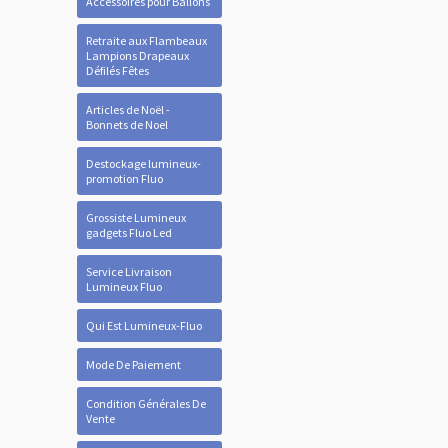
Accessoires pour Ballons
Retraite aux Flambeaux
Lampions Drapeaux
Défilés Fêtes
Articles de Noël -
Bonnets de Noel
Destockage lumineux-
promotion Fluo
Grossiste Lumineux
gadgets Fluo Led
Service Livraison
Lumineux Fluo
Qui Est Lumineux-Fluo
Mode De Paiement
Condition Générales De
Vente