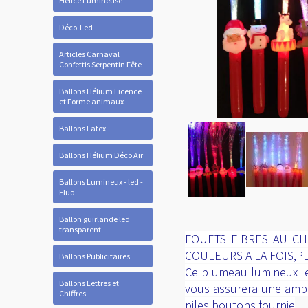
Hélice Lumineuse
Déco-Led
Articles Carnaval
Confettis Serpentin Fête
Ballons Hélium Licence
et Forme animaux
Ballons Latex
Ballons Hélium Déco Air
Ballons Lumineux - led -
Fluo
Ballon guirlande led
transparent
FOUETS FIBRES AU CH
COULEURS A LA FOIS,P
Ballons Publicitaires
Ce plumeau lumineux est
Ballons Lettres et
vous assurera une ambia
Chiffres
piles boutons fournie