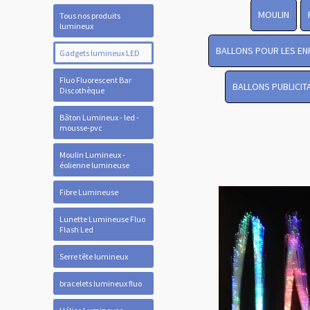
MOULIN
Tous nos produits
lumineux
BALLONS POUR LES EN
Gadgets lumineux LED
Fluo Fluorescent Bar
BALLONS PUBLICIT
Discothèque
Bâton Lumineux - led -
mousse-pvc
Moulin Lumineux -
éolienne lumineuse
Fibre Lumineuse
Lunette Lumineuse Fluo
Flash Led
Serre tête lumineux
bracelets lumineux fluo