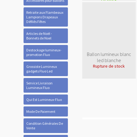
Accessoires pour Ballons
Retraite aux Flambeaux
Lampions Drapeaux
Défilés Fêtes
Articles de Noël -
Bonnets de Noel
Destockage lumineux-
Ballon lumineux blanc
promotion Fluo
led blanche
Rupture de stock
Grossiste Lumineux
gadgets Fluo Led
Service Livraison
Lumineux Fluo
Qui Est Lumineux-Fluo
Mode De Paiement
Condition Générales De
Vente