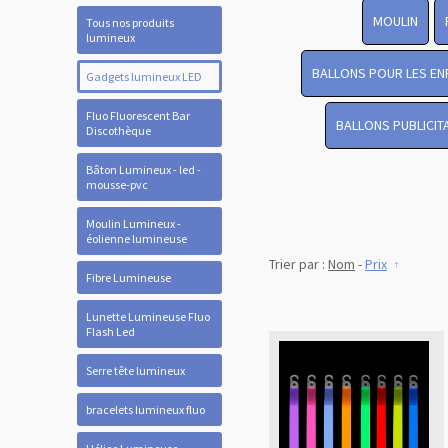
MOULIN
Tous nos produits
lumineux
BALLONS POUR LES EN
Gadgets lumineux LED
Fluo Fluorescent Bar
BALLONS PUBLICIT
Discothèque
Bâton Lumineux - led -
mousse-pvc
Moulin Lumineux -
éolienne lumineuse
Trier par :
Nom
-
Prix
Fibre Lumineuse
Lunette Lumineuse Fluo
Flash Led
Serre tête lumineux
bracelets lumineux fluo