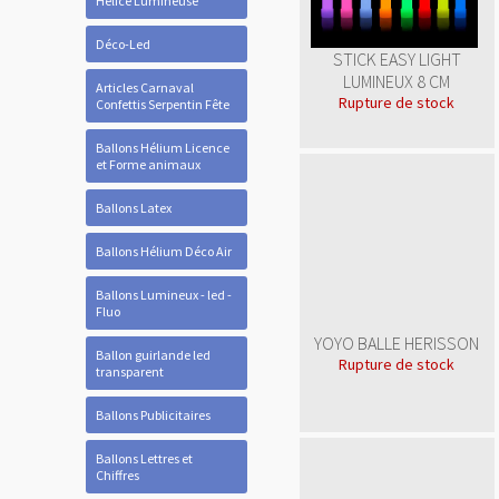
Hélice Lumineuse
Déco-Led
STICK EASY LIGHT
LUMINEUX 8 CM
Articles Carnaval
Rupture de stock
Confettis Serpentin Fête
Ballons Hélium Licence
et Forme animaux
Ballons Latex
Ballons Hélium Déco Air
Ballons Lumineux - led -
Fluo
YOYO BALLE HERISSON
Ballon guirlande led
Rupture de stock
transparent
Ballons Publicitaires
Ballons Lettres et
Chiffres