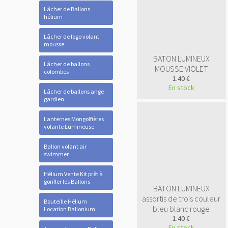
Lâcher de Ballons
hélium
Lâcher de logo volant
mousse
BATON LUMINEUX
Lâcher de ballons
MOUSSE VIOLET
colombes
1.40 €
En stock
Lâcher de ballons ange
gardien
Lanternes Mongolfières
volante Lumineuse
Ballon volant air
swimmer
Hélium Vente Kit prêt à
gonfler les Ballons
BATON LUMINEUX
assortis de trois couleur
Bouteille Hélium
bleu blanc rouge
Location Ballonium
1.40 €
En stock