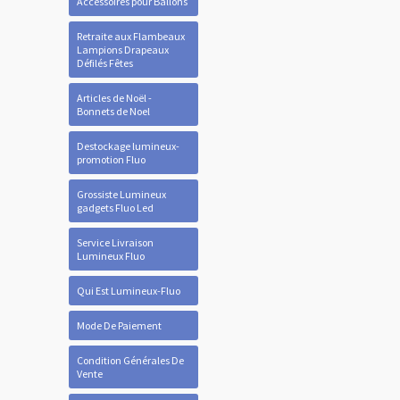
Accessoires pour Ballons
Retraite aux Flambeaux
Lampions Drapeaux
Défilés Fêtes
Articles de Noël -
Bonnets de Noel
Destockage lumineux-
promotion Fluo
Grossiste Lumineux
gadgets Fluo Led
Service Livraison
Lumineux Fluo
Qui Est Lumineux-Fluo
Mode De Paiement
Condition Générales De
Vente