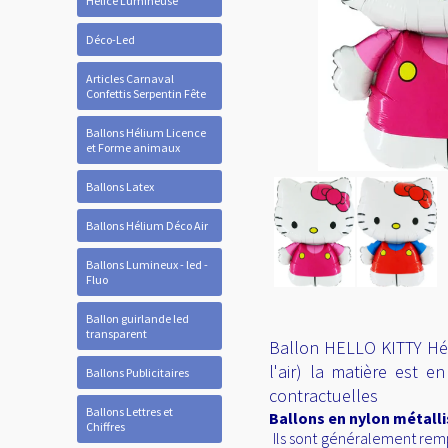
Hélice Lumineuse
Déco-Led
Articles Carnaval
Confettis Serpentin Fête
Ballons Hélium Licence
et Forme animaux
Ballons Latex
Ballons Hélium Déco Air
Ballons Lumineux - led -
Fluo
Ballon guirlande led
transparent
Ballon HELLO KITTY Héli
l'air) la matière est 
Ballons Publicitaires
contractuelles
Ballons Lettres et
Ballons en nylon métall
Chiffres
Ils sont généralement rempl