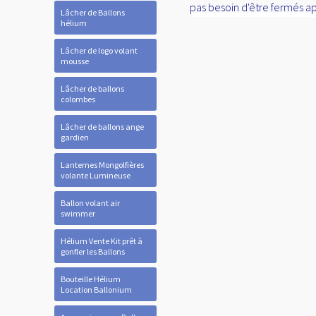
pas besoin d'être fermés ap
Lâcher de Ballons
hélium
Lâcher de logo volant
mousse
Lâcher de ballons
colombes
Lâcher de ballons ange
gardien
Lanternes Mongolfières
volante Lumineuse
Ballon volant air
swimmer
Hélium Vente Kit prêt à
gonfler les Ballons
Bouteille Hélium
Location Ballonium