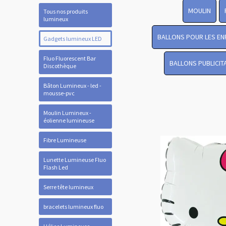
MOULIN
Tous nos produits
lumineux
BALLONS POUR LES EN
Gadgets lumineux LED
Fluo Fluorescent Bar
BALLONS PUBLICIT
Discothèque
Bâton Lumineux - led -
mousse-pvc
Moulin Lumineux -
éolienne lumineuse
Fibre Lumineuse
Lunette Lumineuse Fluo
Flash Led
Serre tête lumineux
bracelets lumineux fluo