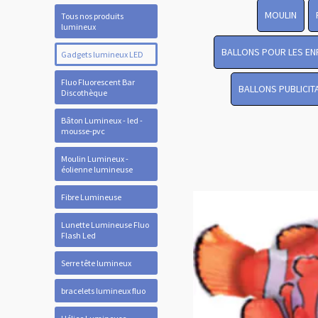
MOULIN
Tous nos produits
lumineux
BALLONS POUR LES EN
Gadgets lumineux LED
Fluo Fluorescent Bar
BALLONS PUBLICIT
Discothèque
Bâton Lumineux - led -
mousse-pvc
Moulin Lumineux -
éolienne lumineuse
Fibre Lumineuse
Lunette Lumineuse Fluo
Flash Led
Serre tête lumineux
bracelets lumineux fluo