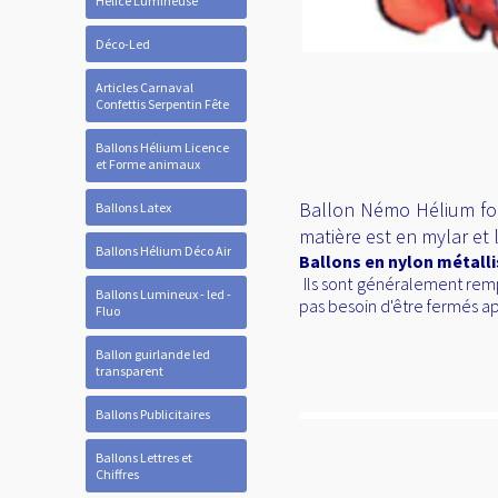
Hélice Lumineuse
Déco-Led
Articles Carnaval
Confettis Serpentin Fête
Ballons Hélium Licence
et Forme animaux
Ballon Némo Hélium forme
Ballons Latex
matière est en mylar et
Ballons Hélium Déco Air
Ballons en nylon métall
Ils sont généralement rempl
Ballons Lumineux - led -
pas besoin d'être fermés ap
Fluo
Ballon guirlande led
transparent
Ballons Publicitaires
Ballons Lettres et
Chiffres