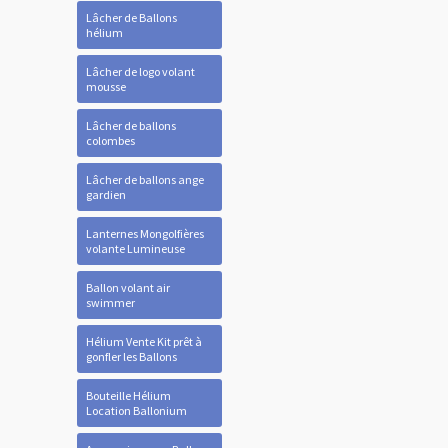
Lâcher de Ballons
hélium
Lâcher de logo volant
mousse
Lâcher de ballons
colombes
Lâcher de ballons ange
gardien
Lanternes Mongolfières
volante Lumineuse
Ballon volant air
swimmer
Hélium Vente Kit prêt à
gonfler les Ballons
Bouteille Hélium
Location Ballonium