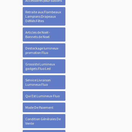
Accessoires pour Ballons
Retraite aux Flambeaux
Lampions Drapeaux
Défilés Fêtes
Articles de Noël -
Bonnets de Noel
Destockage lumineux-
promotion Fluo
Grossiste Lumineux
gadgets Fluo Led
Service Livraison
Lumineux Fluo
Qui Est Lumineux-Fluo
Mode De Paiement
Condition Générales De
Vente