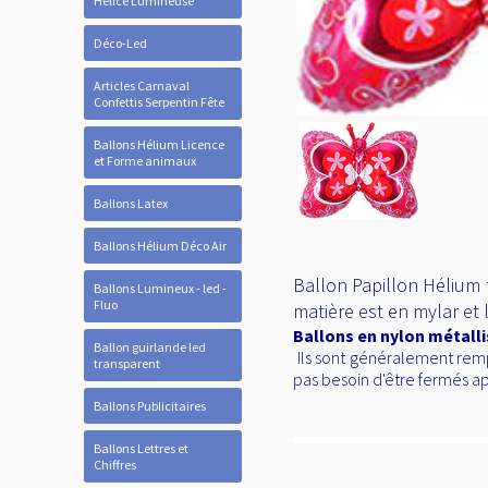
Hélice Lumineuse
Déco-Led
Articles Carnaval
Confettis Serpentin Fête
Ballons Hélium Licence
et Forme animaux
Ballons Latex
Ballons Hélium Déco Air
Ballon Papillon Hélium f
Ballons Lumineux - led -
Fluo
matière est en mylar et
Ballons en nylon métall
Ballon guirlande led
Ils sont généralement rempl
transparent
pas besoin d'être fermés ap
Ballons Publicitaires
Ballons Lettres et
Chiffres