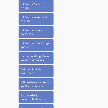
Lâcher de Ballons
hélium
Lâcher de logo volant
mousse
Lâcher de ballons
colombes
Lâcher de ballons ange
gardien
Lanternes Mongolfières
volante Lumineuse
Ballon volant air
swimmer
Hélium Vente Kit prêt à
gonfler les Ballons
Bouteille Hélium
Location Ballonium