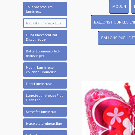
MOULIN
Tous nos produits
lumineux
BALLONS POUR LES EN
Gadgets lumineux LED
Fluo Fluorescent Bar
BALLONS PUBLICIT
Discothèque
Bâton Lumineux - led -
mousse-pvc
Moulin Lumineux -
éolienne lumineuse
Fibre Lumineuse
Lunette Lumineuse Fluo
Flash Led
Serre tête lumineux
bracelets lumineux fluo