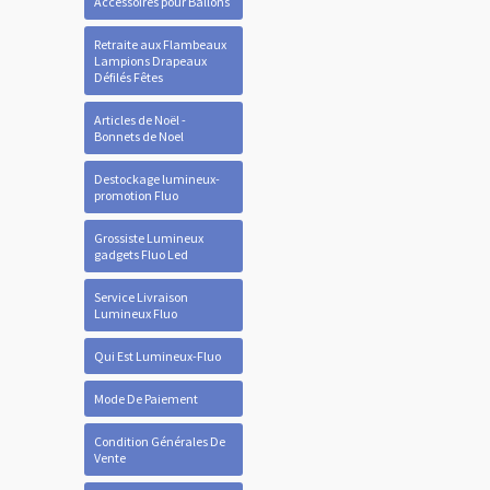
Accessoires pour Ballons
Retraite aux Flambeaux
Lampions Drapeaux
Défilés Fêtes
Articles de Noël -
Bonnets de Noel
Destockage lumineux-
promotion Fluo
Grossiste Lumineux
gadgets Fluo Led
Service Livraison
Lumineux Fluo
Qui Est Lumineux-Fluo
Mode De Paiement
Condition Générales De
Vente