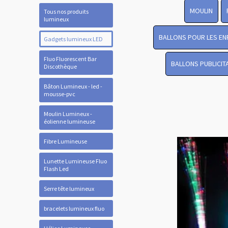
MOULIN
Tous nos produits
lumineux
BALLONS POUR LES EN
Gadgets lumineux LED
Fluo Fluorescent Bar
BALLONS PUBLICIT
Discothèque
Bâton Lumineux - led -
mousse-pvc
Moulin Lumineux -
éolienne lumineuse
Fibre Lumineuse
Lunette Lumineuse Fluo
Flash Led
Serre tête lumineux
bracelets lumineux fluo