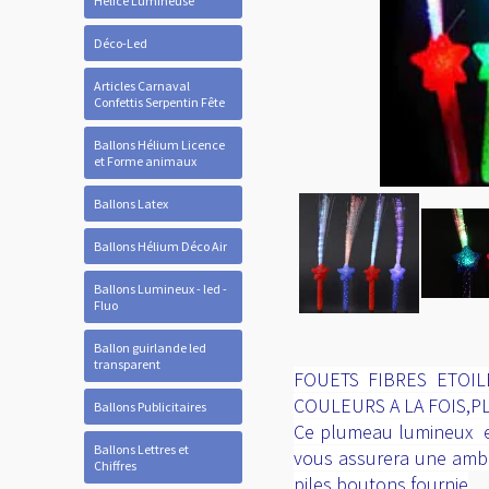
Hélice Lumineuse
Déco-Led
Articles Carnaval
Confettis Serpentin Fête
Ballons Hélium Licence
et Forme animaux
Ballons Latex
Ballons Hélium Déco Air
Ballons Lumineux - led -
Fluo
Ballon guirlande led
transparent
FOUETS FIBRES ETOI
COULEURS A LA FOIS,P
Ballons Publicitaires
Ce plumeau lumineux est
Ballons Lettres et
vous assurera une ambia
Chiffres
piles boutons fournie