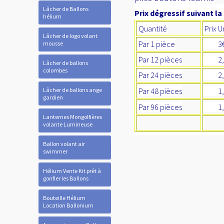
Lâcher de Ballons
Prix dégressif suivant la
hélium
Quantité
Prix U
Lâcher de logo volant
Par 1 pièce
3
mousse
Par 12 pièces
2,
Lâcher de ballons
colombes
Par 24 pièces
2,0
Lâcher de ballons ange
Par 48 pièces
1,8
gardien
Par 96 pièces
1,
Lanternes Mongolfières
volante Lumineuse
Ballon volant air
swimmer
Hélium Vente Kit prêt à
gonfler les Ballons
Bouteille Hélium
Location Ballonium