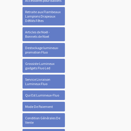
Accessoires pour Ballons
Retraite aux Flambeaux
Lampions Drapeaux
Défilés Fêtes
Articles de Noël -
Bonnets de Noel
Destockage lumineux-
promotion Fluo
Grossiste Lumineux
gadgets Fluo Led
Service Livraison
Lumineux Fluo
Qui Est Lumineux-Fluo
Mode De Paiement
Condition Générales De
Vente