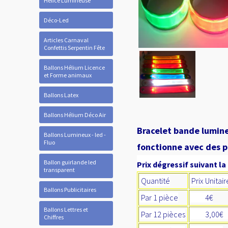
Hélice Lumineuse
Déco-Led
Articles Carnaval
Confettis Serpentin Fête
Ballons Hélium Licence
et Forme animaux
Ballons Latex
Ballons Hélium Déco Air
Bracelet bande lumine
Ballons Lumineux - led -
Fluo
fonctionne avec des pi
Ballon guirlande led
Prix dégressif suivant la
transparent
Quantité
Prix Unitai
Ballons Publicitaires
Par 1 pièce
4€
Ballons Lettres et
Par 12 pièces
3,00
Chiffres