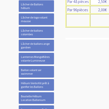
Par 48 pièces
2,50€
Lâcher de Ballons
hélium
Par 96pièces
2,00€
Lâcher de logo volant
mousse
Lâcher de ballons
colombes
Lâcher de ballons ange
gardien
Lanternes Mongolfières
volante Lumineuse
Ballon volant air
swimmer
Hélium Vente Kit prêt à
gonfler les Ballons
Bouteille Hélium
Location Ballonium