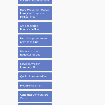
Accessoires pour Ballons
Retraite aux Flambeaux
Lampions Drapeaux
Défilés Fêtes
Articles de Noël -
Bonnets de Noel
Destockage lumineux-
promotion Fluo
Grossiste Lumineux
gadgets Fluo Led
Service Livraison
Lumineux Fluo
Qui Est Lumineux-Fluo
Mode De Paiement
Condition Générales De
Vente