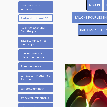
MOULIN
Tous nos produits
lumineux
BALLONS POUR LES EN
Gadgets lumineux LED
Fluo Fluorescent Bar
BALLONS PUBLICIT
Discothèque
Bâton Lumineux - led -
mousse-pvc
Moulin Lumineux -
éolienne lumineuse
Fibre Lumineuse
Lunette Lumineuse Fluo
Flash Led
Serre tête lumineux
bracelets lumineux fluo