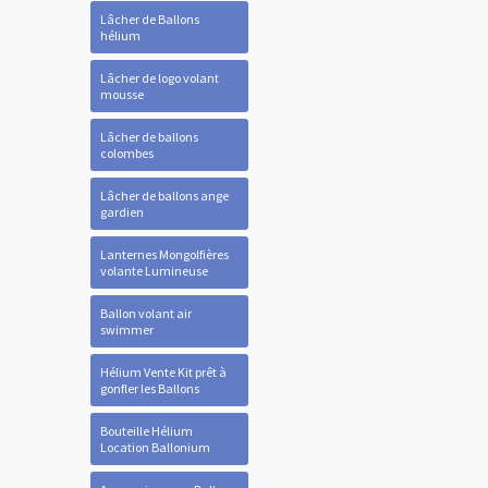
Lâcher de Ballons
hélium
Lâcher de logo volant
mousse
Lâcher de ballons
colombes
Lâcher de ballons ange
gardien
Lanternes Mongolfières
volante Lumineuse
Ballon volant air
swimmer
Hélium Vente Kit prêt à
gonfler les Ballons
Bouteille Hélium
Location Ballonium