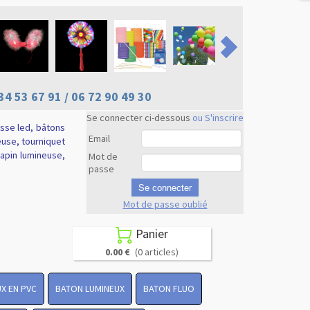
34 53 67 91 / 06 72 90 49 30
Se connecter ci-dessous
ou S'inscrire
usse led, bâtons
Email
euse, tourniquet
 lapin lumineuse,
Mot de
passe
Se connecter
Mot de passe oublié
Revenir en
haut
Panier

0.00 €
(0 articles)
X EN PVC
BATON LUMINEUX
BATON FLUO