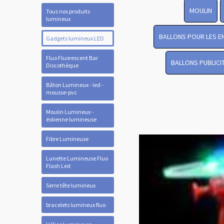
MOULIN
Tous nos produits
lumineux
BALLONS POUR LES E
Gadgets lumineux LED
Fluo Fluorescent Bar
BALLONS PUBLICI
Discothèque
Bâton Lumineux - led -
mousse-pvc
Moulin Lumineux -
éolienne lumineuse
Fibre Lumineuse
Lunette Lumineuse Fluo
Flash Led
Serre tête lumineux
bracelets lumineux fluo