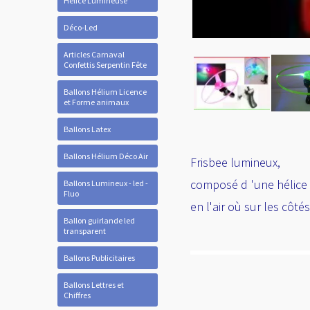
Hélice Lumineuse
Déco-Led
Articles Carnaval
Confettis Serpentin Fête
Ballons Hélium Licence
et Forme animaux
Ballons Latex
Ballons Hélium Déco Air
Frisbee lumineux,
composé d 'une hélice 
Ballons Lumineux - led -
Fluo
en l'air où sur les côtés
Ballon guirlande led
transparent
Ballons Publicitaires
Ballons Lettres et
Chiffres