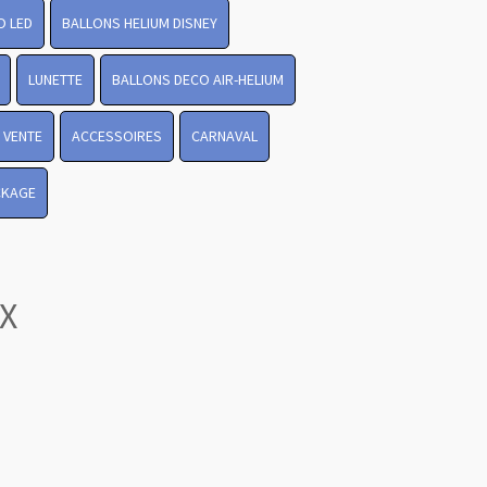
O LED
BALLONS HELIUM DISNEY
LUNETTE
BALLONS DECO AIR-HELIUM
 VENTE
ACCESSOIRES
CARNAVAL
CKAGE
X