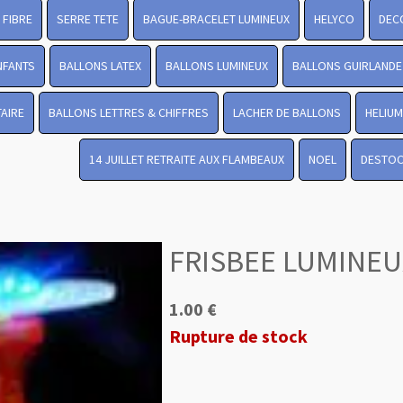
FIBRE
SERRE TETE
BAGUE-BRACELET LUMINEUX
HELYCO
DEC
NFANTS
BALLONS LATEX
BALLONS LUMINEUX
BALLONS GUIRLANDE
TAIRE
BALLONS LETTRES & CHIFFRES
LACHER DE BALLONS
HELIUM
14 JUILLET RETRAITE AUX FLAMBEAUX
NOEL
DESTO
FRISBEE LUMINEU
1.00 €
Rupture de stock