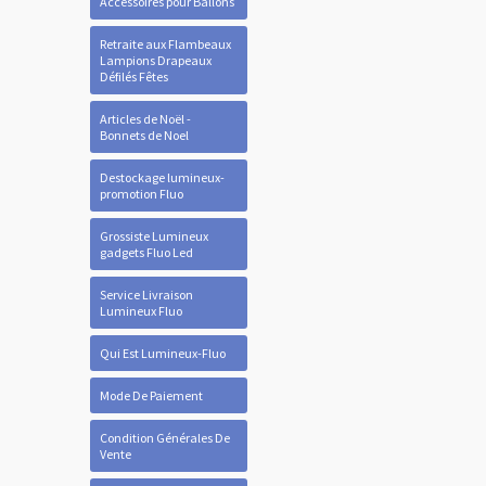
Accessoires pour Ballons
Retraite aux Flambeaux
Lampions Drapeaux
Défilés Fêtes
Articles de Noël -
Bonnets de Noel
Destockage lumineux-
promotion Fluo
Grossiste Lumineux
gadgets Fluo Led
Service Livraison
Lumineux Fluo
Qui Est Lumineux-Fluo
Mode De Paiement
Condition Générales De
Vente