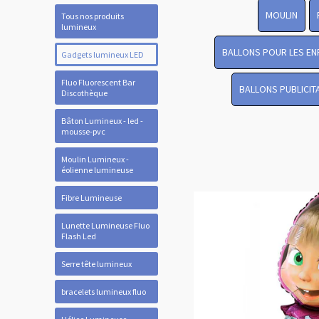
MOULIN
Tous nos produits
lumineux
BALLONS POUR LES EN
Gadgets lumineux LED
Fluo Fluorescent Bar
BALLONS PUBLICIT
Discothèque
Bâton Lumineux - led -
mousse-pvc
Moulin Lumineux -
éolienne lumineuse
Fibre Lumineuse
Lunette Lumineuse Fluo
Flash Led
Serre tête lumineux
bracelets lumineux fluo