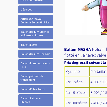
Hélice Lumineuse
Déco-Led
Articles Carnaval
Confettis Serpentin Fête
Ballons Hélium Licence
et Forme animaux
Ballons Latex
Ballon MASHA
Hélium 
Ballons Hélium Déco Air
flotté en l'air,avec valve
Prix dégressif suivant la
Ballons Lumineux - led -
Fluo
Quantité
Prix Unitai
Ballon guirlande led
transparent
Par 1 pièce
4,00€ / 3,3
Ballons Publicitaires
Par 10 pièces
3,00€ / 2,
Ballons Lettres et
Chiffres
Par 100pièces
2,40€ / 2€