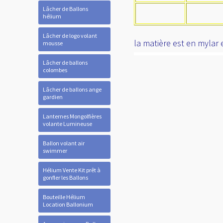
Lâcher de Ballons
hélium
Lâcher de logo volant
la matière est en mylar
mousse
Lâcher de ballons
colombes
Lâcher de ballons ange
gardien
Lanternes Mongolfières
volante Lumineuse
Ballon volant air
swimmer
Hélium Vente Kit prêt à
gonfler les Ballons
Bouteille Hélium
Location Ballonium