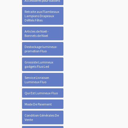
Accessoires pour Ballons
Retraite aux Flambeaux
Lampions Drapeaux
Défilés Fêtes
Articles de Noël -
Bonnets de Noel
Destockage lumineux-
promotion Fluo
Grossiste Lumineux
gadgets Fluo Led
Service Livraison
Lumineux Fluo
Qui Est Lumineux-Fluo
Mode De Paiement
Condition Générales De
Vente