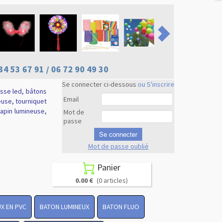
34 53 67 91 / 06 72 90 49 30
Se connecter ci-dessous
ou S'inscrire
usse led, bâtons
Email
euse, tourniquet
 lapin lumineuse,
Mot de
passe
Se connecter
Mot de passe oublié
Revenir en
haut
Panier

0.00 €
(0 articles)
X EN PVC
BATON LUMINEUX
BATON FLUO