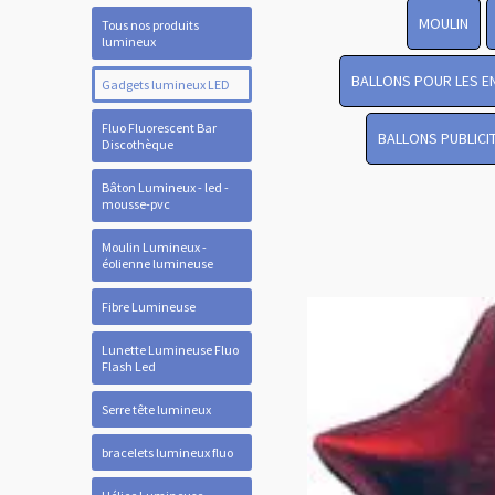
MOULIN
Tous nos produits
lumineux
BALLONS POUR LES E
Gadgets lumineux LED
Fluo Fluorescent Bar
BALLONS PUBLICI
Discothèque
Bâton Lumineux - led -
mousse-pvc
Moulin Lumineux -
éolienne lumineuse
Fibre Lumineuse
Lunette Lumineuse Fluo
Flash Led
Serre tête lumineux
bracelets lumineux fluo