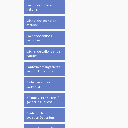
Lâcher de Ballons
hélium
Lâcher de logo volant
mousse
Lâcher de ballons
colombes
Lâcher de ballons ange
gardien
Lanternes Mongolfières
volante Lumineuse
Ballon volant air
swimmer
Hélium Vente Kit prêt à
gonfler les Ballons
Bouteille Hélium
Location Ballonium