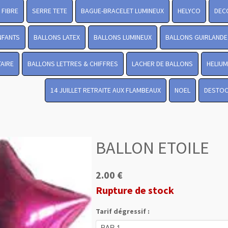
FIBRE
SERRE TETE
BAGUE-BRACELET LUMINEUX
HELYCO
DEC
NFANTS
BALLONS LATEX
BALLONS LUMINEUX
BALLONS GUIRLANDE
TAIRE
BALLONS LETTRES & CHIFFRES
LACHER DE BALLONS
HELIUM
14 JUILLET RETRAITE AUX FLAMBEAUX
NOEL
DESTO
BALLON ETOILE
2.00 €
Rupture de stock
Tarif dégressif :