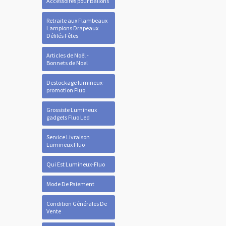
Accessoires pour Ballons
Retraite aux Flambeaux
Lampions Drapeaux
Défilés Fêtes
Articles de Noël -
Bonnets de Noel
Destockage lumineux-
promotion Fluo
Grossiste Lumineux
gadgets Fluo Led
Service Livraison
Lumineux Fluo
Qui Est Lumineux-Fluo
Mode De Paiement
Condition Générales De
Vente