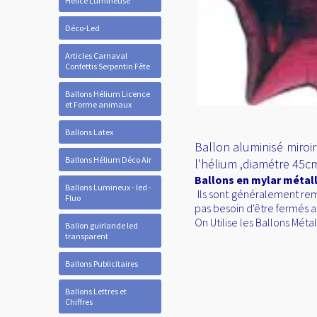
Hélice Lumineuse
Déco-Led
Articles Carnaval
Confettis Serpentin Fête
Ballons Hélium Licence
et Forme animaux
Ballons Latex
Ballon aluminisé miroir
Ballons Hélium Déco Air
l'hélium ,diamétre 45c
Ballons en mylar métall
Ballons Lumineux - led -
Ils sont généralement remp
Fluo
pas besoin d'être fermés a
On Utilise les Ballons Mét
Ballon guirlande led
transparent
Ballons Publicitaires
Ballons Lettres et
Chiffres