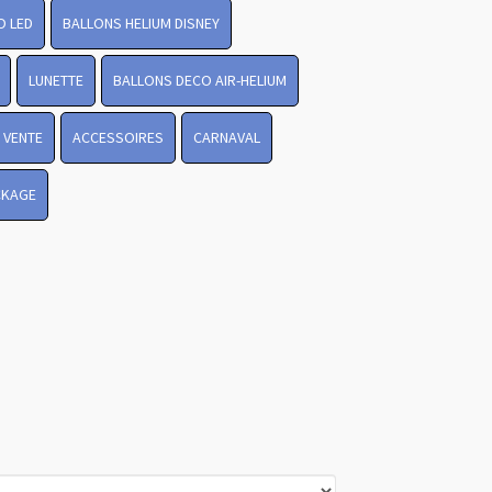
O LED
BALLONS HELIUM DISNEY
LUNETTE
BALLONS DECO AIR-HELIUM
Revenir en
 VENTE
ACCESSOIRES
CARNAVAL
haut
CKAGE