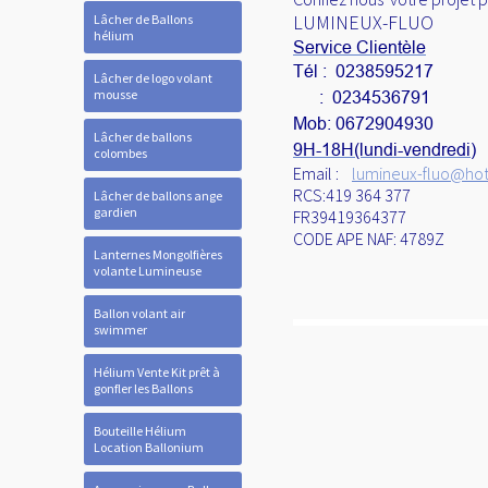
LUMINEUX-FLUO
Lâcher de Ballons
hélium
Service Clientèle
Tél : 0238595217
Lâcher de logo volant
mousse
: 0234536791
Mob: 0672904930
Lâcher de ballons
9H-18H(lundi-vendredi)
colombes
Email :
lumineux-fluo@hotm
RCS:419 364 377
Lâcher de ballons ange
gardien
FR39419364377
CODE APE NAF: 4789Z
Lanternes Mongolfières
volante Lumineuse
Ballon volant air
swimmer
Hélium Vente Kit prêt à
gonfler les Ballons
Bouteille Hélium
Location Ballonium