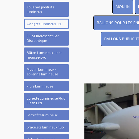
MOULIN
Tous nos produits
lumineux
BALLONS POUR LES EN
Gadgets lumineux LED
Fluo Fluorescent Bar
BALLONS PUBLICIT
Discothèque
Bâton Lumineux - led -
mousse-pvc
Moulin Lumineux -
éolienne lumineuse
Fibre Lumineuse
Lunette Lumineuse Fluo
Flash Led
Serre tête lumineux
bracelets lumineux fluo