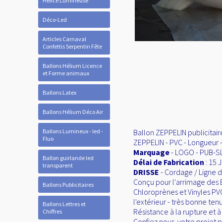
Hélice Lumineuse
Déco-Led
Articles Carnaval
Confettis Serpentin Fête
Ballons Hélium Licence
et Forme animaux
Ballons Latex
Ballons Hélium Déco Air
Ballons Lumineux - led -
Ballon ZEPPELIN publicitaire
Fluo
ZEPPELIN - PVC - Longueur -
Marquage
- LOGO - PUB-S
Ballon guirlande led
Délai de Fabrication
: 15 
transparent
DRISSE
- Cordage / Ligne 
Conçu pour l'arrimage des 
Ballons Publicitaires
Chloroprènes et Vinyles PV
l'extérieur - très bonne ten
Ballons Lettres et
Résistance à la rupture et 
Chiffres
Confiez nous votre projet pu