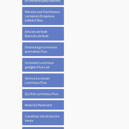
Accessoires pour Ballons
Retraite aux Flambeaux
Lampions Drapeaux
Défilés Fêtes
Articles de Noël -
Bonnets de Noel
Destockage lumineux-
promotion Fluo
Grossiste Lumineux
gadgets Fluo Led
Service Livraison
Lumineux Fluo
Qui Est Lumineux-Fluo
Mode De Paiement
Condition Générales De
Vente