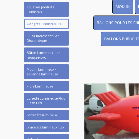
MOULIN
Tous nos produits
lumineux
BALLONS POUR LES EN
Gadgets lumineux LED
Fluo Fluorescent Bar
BALLONS PUBLICIT
Discothèque
Bâton Lumineux - led -
mousse-pvc
Moulin Lumineux -
éolienne lumineuse
Fibre Lumineuse
Lunette Lumineuse Fluo
Flash Led
Serre tête lumineux
bracelets lumineux fluo