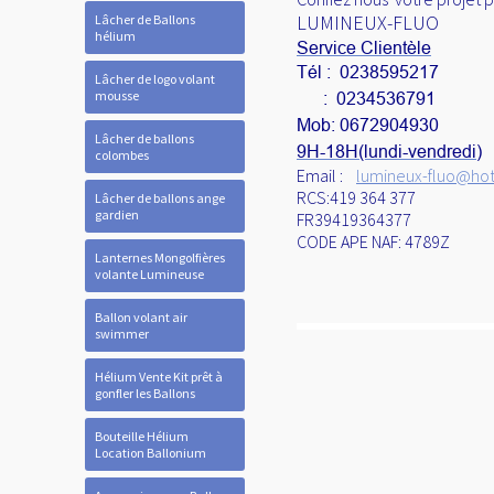
LUMINEUX-FLUO
Lâcher de Ballons
hélium
Service Clientèle
Tél : 0238595217
Lâcher de logo volant
mousse
: 0234536791
Mob: 0672904930
Lâcher de ballons
9H-18H(lundi-vendredi)
colombes
Email :
lumineux-fluo@hotm
RCS:419 364 377
Lâcher de ballons ange
gardien
FR39419364377
CODE APE NAF: 4789Z
Lanternes Mongolfières
volante Lumineuse
Ballon volant air
swimmer
Hélium Vente Kit prêt à
gonfler les Ballons
Bouteille Hélium
Location Ballonium