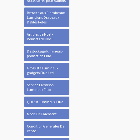
Accessoires pour Ballons
Retraite aux Flambeaux
Lampions Drapeaux
Défilés Fêtes
Articles de Noël -
Bonnets de Noel
Destockage lumineux-
promotion Fluo
Grossiste Lumineux
gadgets Fluo Led
Service Livraison
Lumineux Fluo
Qui Est Lumineux-Fluo
Mode De Paiement
Condition Générales De
Vente