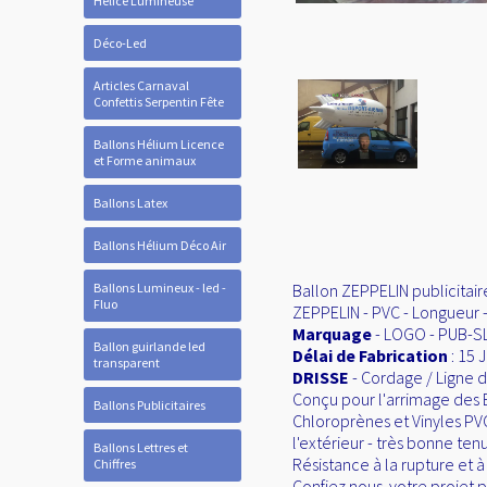
Hélice Lumineuse
Déco-Led
Articles Carnaval
Confettis Serpentin Fête
Ballons Hélium Licence
et Forme animaux
Ballons Latex
Ballons Hélium Déco Air
Ballons Lumineux - led -
Ballon ZEPPELIN publicitaire
Fluo
ZEPPELIN - PVC - Longueur -
Marquage
- LOGO - PUB-S
Ballon guirlande led
Délai de Fabrication
: 15 
transparent
DRISSE
- Cordage / Ligne 
Conçu pour l'arrimage des 
Ballons Publicitaires
Chloroprènes et Vinyles PV
l'extérieur - très bonne ten
Ballons Lettres et
Résistance à la rupture et 
Chiffres
Confiez nous votre projet pu