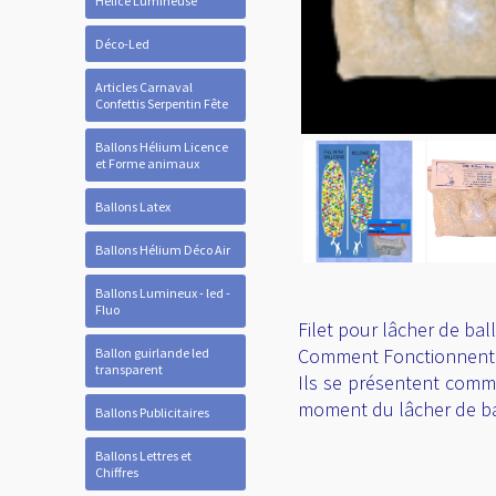
Hélice Lumineuse
Déco-Led
Articles Carnaval
Confettis Serpentin Fête
Ballons Hélium Licence
et Forme animaux
Ballons Latex
Ballons Hélium Déco Air
Ballons Lumineux - led -
Fluo
Filet pour lâcher de bal
Comment Fonctionnent l
Ballon guirlande led
transparent
Ils se présentent comme 
moment du lâcher de ball
Ballons Publicitaires
Ballons Lettres et
Chiffres