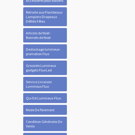
Accessoires pour Ballons
Retraite aux Flambeaux
Lampions Drapeaux
Défilés Fêtes
Articles de Noël -
Bonnets de Noel
Destockage lumineux-
promotion Fluo
Grossiste Lumineux
gadgets Fluo Led
Service Livraison
Lumineux Fluo
Qui Est Lumineux-Fluo
Mode De Paiement
Condition Générales De
Vente