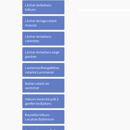
Lâcher de Ballons
hélium
Lâcher de logo volant
mousse
Lâcher de ballons
colombes
Lâcher de ballons ange
gardien
Lanternes Mongolfières
volante Lumineuse
Ballon volant air
swimmer
Hélium Vente Kit prêt à
gonfler les Ballons
Bouteille Hélium
Location Ballonium