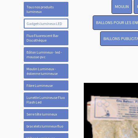
MOULIN
Tous nos produits
lumineux
BALLONS POUR LES EN
Gadgets lumineux LED
Fluo Fluorescent Bar
BALLONS PUBLICIT
Discothèque
Bâton Lumineux - led -
mousse-pvc
Moulin Lumineux -
éolienne lumineuse
Fibre Lumineuse
Lunette Lumineuse Fluo
Flash Led
Serre tête lumineux
bracelets lumineux fluo