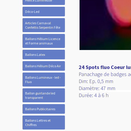
Hélice Lumineuse
Déco-Led
Articles Carnaval
Confettis Serpentin Fête
Ballons Hélium Licence
et Forme animaux
Ballons Latex
Ballons Hélium Déco Air
24 Spots fluo Coeur l
Panachage de badges ad
Ballons Lumineux - led -
Dim: Ep. 0,5 mm
Fluo
Diamètre: 47 mm
Ballon guirlande led
Durée: 4 à 6 h
transparent
Ballons Publicitaires
Ballons Lettres et
Chiffres