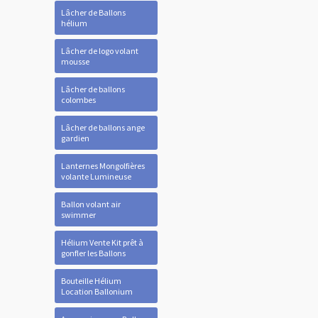
Lâcher de Ballons
hélium
Lâcher de logo volant
mousse
Lâcher de ballons
colombes
Lâcher de ballons ange
gardien
Lanternes Mongolfières
volante Lumineuse
Ballon volant air
swimmer
Hélium Vente Kit prêt à
gonfler les Ballons
Bouteille Hélium
Location Ballonium