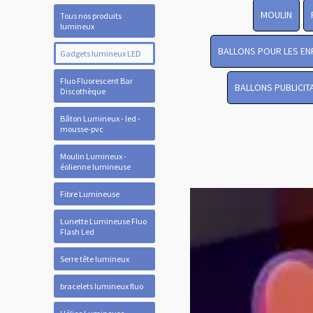
MOULIN
Tous nos produits
lumineux
BALLONS POUR LES EN
Gadgets lumineux LED
Fluo Fluorescent Bar
BALLONS PUBLICIT
Discothèque
Bâton Lumineux - led -
mousse-pvc
Moulin Lumineux -
éolienne lumineuse
Fibre Lumineuse
Lunette Lumineuse Fluo
Flash Led
Serre tête lumineux
bracelets lumineux fluo