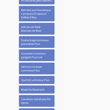
Accessoires pour Ballons
Retraite aux Flambeaux
Lampions Drapeaux
Défilés Fêtes
Articles de Noël -
Bonnets de Noel
Destockage lumineux-
promotion Fluo
Grossiste Lumineux
gadgets Fluo Led
Service Livraison
Lumineux Fluo
Qui Est Lumineux-Fluo
Mode De Paiement
Condition Générales De
Vente