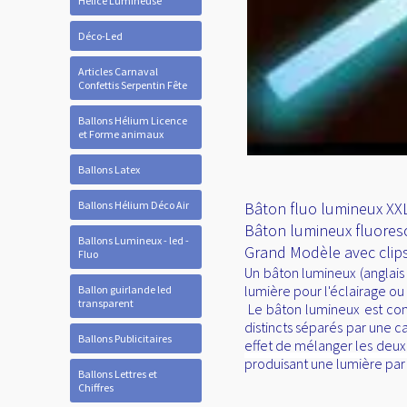
Hélice Lumineuse
Déco-Led
Articles Carnaval
Confettis Serpentin Fête
Ballons Hélium Licence
et Forme animaux
Ballons Latex
Ballons Hélium Déco Air
Bâton fluo lumineux 
Bâton lumineux fluore
Ballons Lumineux - led -
Grand Modèle avec clips 
Fluo
Un bâton lumineux (anglais
lumière pour l'éclairage ou l
Ballon guirlande led
transparent
Le bâton lumineux est con
distincts séparés par une ca
Ballons Publicitaires
effet de mélanger les deux
produisant une lumière par
Ballons Lettres et
Chiffres