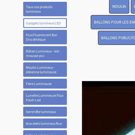
MOULIN
Tous nos produits
lumineux
BALLONS POUR LES EN
Gadgets lumineux LED
Fluo Fluorescent Bar
BALLONS PUBLICIT
Discothèque
Bâton Lumineux - led -
mousse-pvc
Moulin Lumineux -
éolienne lumineuse
Fibre Lumineuse
Lunette Lumineuse Fluo
Flash Led
Serre tête lumineux
bracelets lumineux fluo