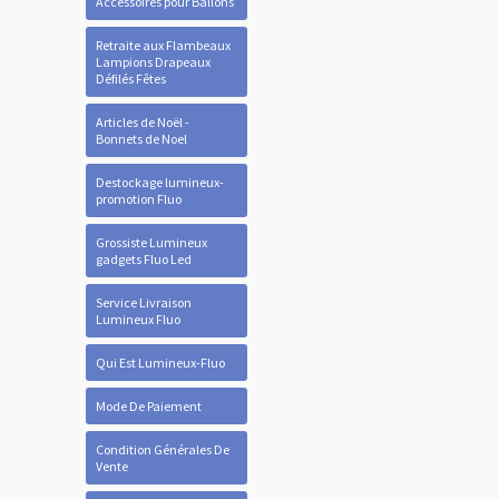
Accessoires pour Ballons
Retraite aux Flambeaux
Lampions Drapeaux
Défilés Fêtes
Articles de Noël -
Bonnets de Noel
Destockage lumineux-
promotion Fluo
Grossiste Lumineux
gadgets Fluo Led
Service Livraison
Lumineux Fluo
Qui Est Lumineux-Fluo
Mode De Paiement
Condition Générales De
Vente