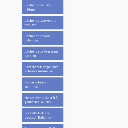
Lâcher de Ballons
hélium
Lâcher de logo volant
mousse
Lâcher de ballons
colombes
Lâcher de ballons ange
gardien
Lanternes Mongolfières
volante Lumineuse
Ballon volant air
swimmer
Hélium Vente Kit prêt à
gonfler les Ballons
Bouteille Hélium
Location Ballonium