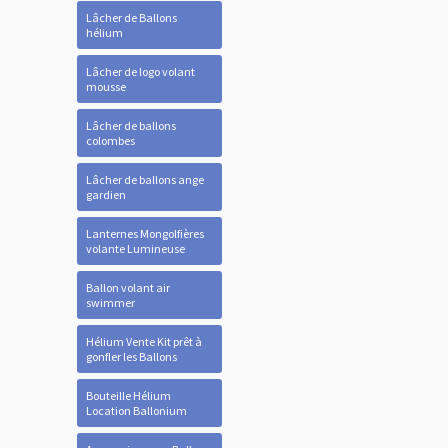
Lâcher de Ballons
hélium
Lâcher de logo volant
mousse
Lâcher de ballons
colombes
Lâcher de ballons ange
gardien
Lanternes Mongolfières
volante Lumineuse
Ballon volant air
swimmer
Hélium Vente Kit prêt à
gonfler les Ballons
Bouteille Hélium
Location Ballonium