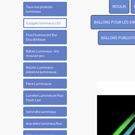
MOULIN
Tous nos produits
lumineux
BALLONS POUR LES EN
Gadgets lumineux LED
Fluo Fluorescent Bar
BALLONS PUBLICIT
Discothèque
Bâton Lumineux - led -
mousse-pvc
Moulin Lumineux -
éolienne lumineuse
Fibre Lumineuse
Lunette Lumineuse Fluo
Flash Led
Serre tête lumineux
bracelets lumineux fluo