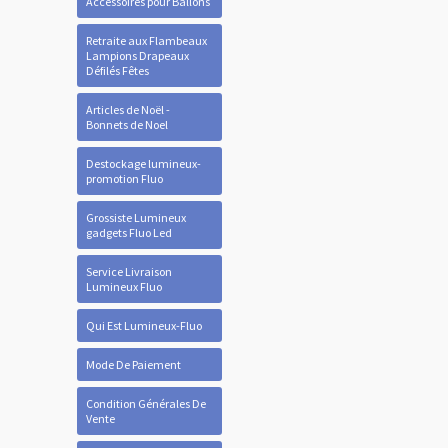
Accessoires pour Ballons
Retraite aux Flambeaux
Lampions Drapeaux
Défilés Fêtes
Articles de Noël -
Bonnets de Noel
Destockage lumineux-
promotion Fluo
Grossiste Lumineux
gadgets Fluo Led
Service Livraison
Lumineux Fluo
Qui Est Lumineux-Fluo
Mode De Paiement
Condition Générales De
Vente