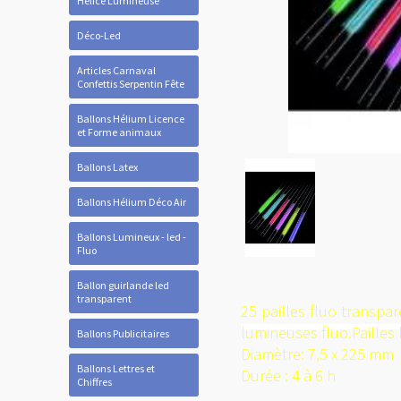
Hélice Lumineuse
Déco-Led
Articles Carnaval
Confettis Serpentin Fête
Ballons Hélium Licence
et Forme animaux
Ballons Latex
Ballons Hélium Déco Air
Ballons Lumineux - led -
Fluo
Ballon guirlande led
transparent
25 pailles fluo transpar
lumineuses fluo.Pailles
Ballons Publicitaires
Diamètre: 7,5 x 225 mm
Ballons Lettres et
Durée : 4 à 6 h
Chiffres