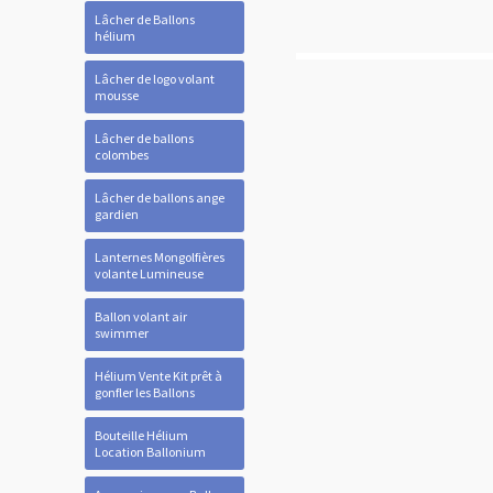
Lâcher de Ballons
hélium
Lâcher de logo volant
mousse
Lâcher de ballons
colombes
Lâcher de ballons ange
gardien
Lanternes Mongolfières
volante Lumineuse
Ballon volant air
swimmer
Hélium Vente Kit prêt à
gonfler les Ballons
Bouteille Hélium
Location Ballonium