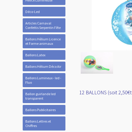
Hélice Lumineuse
Déco-Led
Articles Carnaval
Confettis Serpentin Fête
Ballons Hélium Licence
et Forme animaux
Ballons Latex
Ballons Hélium Déco Air
Ballons Lumineux - led -
Fluo
12 BALLONS (soit 2,50€t
Ballon guirlande led
transparent
Ballons Publicitaires
Ballons Lettres et
Chiffres