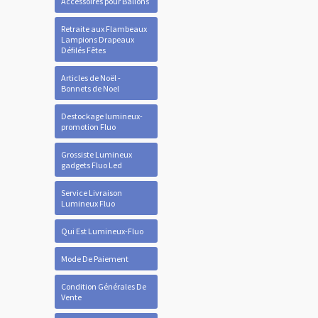
Accessoires pour Ballons
Retraite aux Flambeaux
Lampions Drapeaux
Défilés Fêtes
Articles de Noël -
Bonnets de Noel
Destockage lumineux-
promotion Fluo
Grossiste Lumineux
gadgets Fluo Led
Service Livraison
Lumineux Fluo
Qui Est Lumineux-Fluo
Mode De Paiement
Condition Générales De
Vente