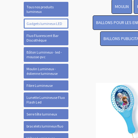
MOULIN
Tous nos produits
lumineux
BALLONS POUR LES EN
Gadgets lumineux LED
Fluo Fluorescent Bar
BALLONS PUBLICIT
Discothèque
Bâton Lumineux - led -
mousse-pvc
Moulin Lumineux -
éolienne lumineuse
Fibre Lumineuse
Lunette Lumineuse Fluo
Flash Led
Serre tête lumineux
bracelets lumineux fluo