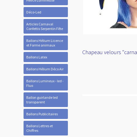
Hélice Lumineuse
Déco-Led
Articles Carnaval
Confettis Serpentin Fête
Ballons Hélium Licence
et Forme animaux
Chapeau velours "carnav
Ballons Latex
Ballons Hélium Déco Air
Ballons Lumineux - led -
Fluo
Ballon guirlande led
transparent
Ballons Publicitaires
Ballons Lettres et
Chiffres