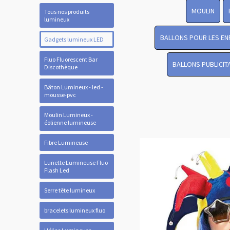
MOULIN
Tous nos produits
lumineux
BALLONS POUR LES EN
Gadgets lumineux LED
Fluo Fluorescent Bar
BALLONS PUBLICIT
Discothèque
Bâton Lumineux - led -
mousse-pvc
Moulin Lumineux -
éolienne lumineuse
Fibre Lumineuse
Lunette Lumineuse Fluo
Flash Led
Serre tête lumineux
bracelets lumineux fluo