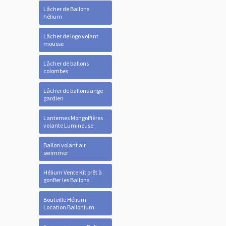
Lâcher de Ballons
hélium
Lâcher de logo volant
mousse
Lâcher de ballons
colombes
Lâcher de ballons ange
gardien
Lanternes Mongolfières
volante Lumineuse
Ballon volant air
swimmer
Hélium Vente Kit prêt à
gonfler les Ballons
Bouteille Hélium
Location Ballonium