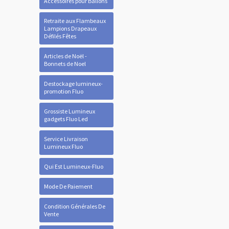
Accessoires pour Ballons
Retraite aux Flambeaux
Lampions Drapeaux
Défilés Fêtes
Articles de Noël -
Bonnets de Noel
Destockage lumineux-
promotion Fluo
Grossiste Lumineux
gadgets Fluo Led
Service Livraison
Lumineux Fluo
Qui Est Lumineux-Fluo
Mode De Paiement
Condition Générales De
Vente