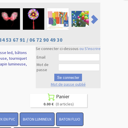
34 53 67 91 / 06 72 90 49 30
Se connecter ci-dessous
ou S'inscrire
usse led, bâtons
Email
euse, tourniquet
 lapin lumineuse,
Mot de
passe
Se connecter
Mot de passe oublié
Revenir en
haut
Panier

0.00 €
(0 articles)
X EN PVC
BATON LUMINEUX
BATON FLUO