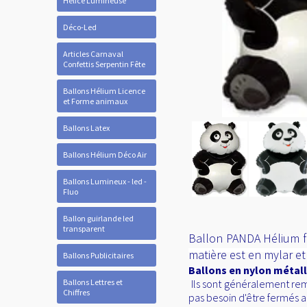
Hélice Lumineuse
Déco-Led
Articles Carnaval
Confettis Serpentin Fête
Ballons Hélium Licence
et Forme animaux
Ballons Latex
Ballons Hélium Déco Air
Ballons Lumineux - led -
Fluo
Ballon guirlande led
transparent
Ballon PANDA Hélium for
matière est en mylar e
Ballons Publicitaires
Ballons en nylon métall
Ballons Lettres et
Ils sont généralement remp
Chiffres
pas besoin d'être fermés a