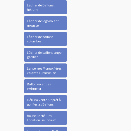
Lâcher de Ballons
hélium
Lâcher de logo volant
mousse
Lâcher de ballons
colombes
Lâcher de ballons ange
gardien
Lanternes Mongolfières
volante Lumineuse
Ballon volant air
swimmer
Hélium Vente Kit prêt à
gonfler les Ballons
Bouteille Hélium
Location Ballonium