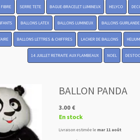
FIBRE
SERRE TETE
BAGUE-BRACELET LUMINEUX
HELYCO
DEC
NFANTS
BALLONS LATEX
BALLONS LUMINEUX
BALLONS GUIRLANDE
TAIRE
BALLONS LETTRES & CHIFFRES
LACHER DE BALLONS
HELIUM
14 JUILLET RETRAITE AUX FLAMBEAUX
NOEL
DESTO
BALLON PANDA
3.00 €
En stock
Livraison estimée le
mar 11 août