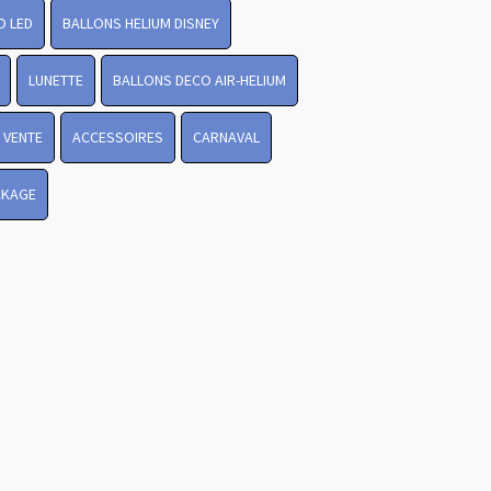
O LED
BALLONS HELIUM DISNEY
LUNETTE
BALLONS DECO AIR-HELIUM
Revenir en
 VENTE
ACCESSOIRES
CARNAVAL
haut
CKAGE