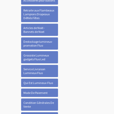
Accessoires pour Ballons
Retraite aux Flambeaux
Lampions Drapeaux
Défilés Fêtes
Articles de Noël -
Bonnets de Noel
Destockage lumineux-
promotion Fluo
Grossiste Lumineux
gadgets Fluo Led
Service Livraison
Lumineux Fluo
Qui Est Lumineux-Fluo
Mode De Paiement
Condition Générales De
Vente