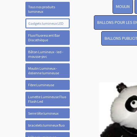
MOULIN
Tous nos produits
lumineux
BALLONS POUR LES E
Gadgets lumineux LED
Fluo Fluorescent Bar
BALLONS PUBLICI
Discothèque
Bâton Lumineux - led -
mousse-pvc
Moulin Lumineux -
éolienne lumineuse
Fibre Lumineuse
Lunette Lumineuse Fluo
Flash Led
Serre tête lumineux
bracelets lumineux fluo