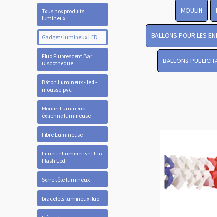
MOULIN
Tous nos produits
lumineux
BALLONS POUR LES EN
Gadgets lumineux LED
Fluo Fluorescent Bar
BALLONS PUBLICIT
Discothèque
Bâton Lumineux - led -
mousse-pvc
Moulin Lumineux -
éolienne lumineuse
Fibre Lumineuse
Lunette Lumineuse Fluo
Flash Led
Serre tête lumineux
bracelets lumineux fluo