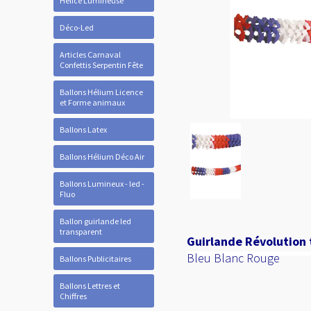
Hélice Lumineuse
Déco-Led
Articles Carnaval
Confettis Serpentin Fête
Ballons Hélium Licence
et Forme animaux
Ballons Latex
Ballons Hélium Déco Air
Ballons Lumineux - led -
Fluo
Ballon guirlande led
transparent
Guirlande Révolution
Bleu Blanc Rouge
Ballons Publicitaires
Ballons Lettres et
Chiffres