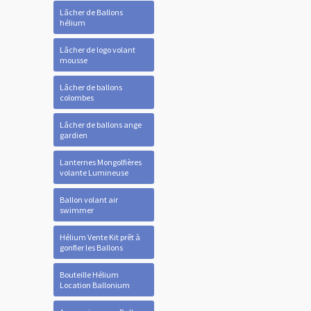
Lâcher de Ballons
hélium
Lâcher de logo volant
mousse
Lâcher de ballons
colombes
Lâcher de ballons ange
gardien
Lanternes Mongolfières
volante Lumineuse
Ballon volant air
swimmer
Hélium Vente Kit prêt à
gonfler les Ballons
Bouteille Hélium
Location Ballonium