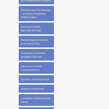
Accessoires pour Ballons
Retraite aux Flambeaux
Lampions Drapeaux
Défilés Fêtes
Articles de Noël -
Bonnets de Noel
Destockage lumineux-
promotion Fluo
Grossiste Lumineux
gadgets Fluo Led
Service Livraison
Lumineux Fluo
Qui Est Lumineux-Fluo
Mode De Paiement
Condition Générales De
Vente