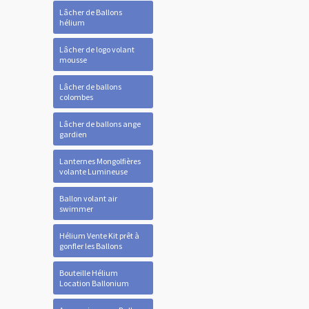
Lâcher de Ballons
hélium
Lâcher de logo volant
mousse
Lâcher de ballons
colombes
Lâcher de ballons ange
gardien
Lanternes Mongolfières
volante Lumineuse
Ballon volant air
swimmer
Hélium Vente Kit prêt à
gonfler les Ballons
Bouteille Hélium
Location Ballonium