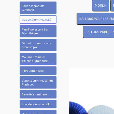
MOULIN
Tous nos produits
lumineux
BALLONS POUR LES EN
Gadgets lumineux LED
Fluo Fluorescent Bar
BALLONS PUBLICIT
Discothèque
Bâton Lumineux - led -
mousse-pvc
Moulin Lumineux -
éolienne lumineuse
Fibre Lumineuse
Lunette Lumineuse Fluo
Flash Led
Serre tête lumineux
bracelets lumineux fluo