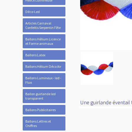
Hélice Lumineuse
Déco-Led
Articles Carnaval
Confettis Serpentin Fête
Ballons Hélium Licence
et Forme animaux
Ballons Latex
Ballons Hélium Déco Air
Ballons Lumineux - led -
Fluo
Ballon guirlande led
transparent
Une guirlande éventail 
Ballons Publicitaires
Ballons Lettres et
Chiffres