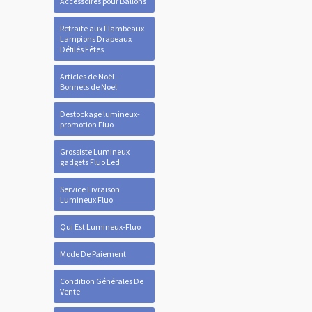
Accessoires pour Ballons
Retraite aux Flambeaux
Lampions Drapeaux
Défilés Fêtes
Articles de Noël -
Bonnets de Noel
Destockage lumineux-
promotion Fluo
Grossiste Lumineux
gadgets Fluo Led
Service Livraison
Lumineux Fluo
Qui Est Lumineux-Fluo
Mode De Paiement
Condition Générales De
Vente