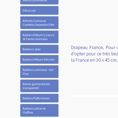
Hélice Lumineuse
Déco-Led
Articles Carnaval
Confettis Serpentin Fête
Ballons Hélium Licence
et Forme animaux
Drapeau France, Pour 
Ballons Latex
d’opter pour ce très bea
la France en 30 x 45 cm.
Ballons Hélium Déco Air
Ballons Lumineux - led -
Fluo
Ballon guirlande led
transparent
Ballons Publicitaires
Ballons Lettres et
Chiffres