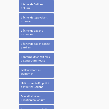
Lâcher de Ballons
hélium
Lâcher de logo volant
mousse
Lâcher de ballons
colombes
Lâcher de ballons ange
gardien
Lanternes Mongolfières
volante Lumineuse
Ballon volant air
swimmer
Hélium Vente Kit prêt à
gonfler les Ballons
Bouteille Hélium
Location Ballonium