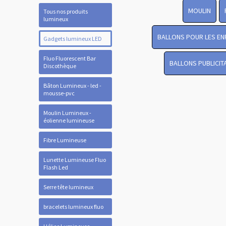
MOULIN
Tous nos produits
lumineux
BALLONS POUR LES EN
Gadgets lumineux LED
Fluo Fluorescent Bar
BALLONS PUBLICIT
Discothèque
Bâton Lumineux - led -
mousse-pvc
Moulin Lumineux -
éolienne lumineuse
Fibre Lumineuse
Lunette Lumineuse Fluo
Flash Led
Serre tête lumineux
bracelets lumineux fluo