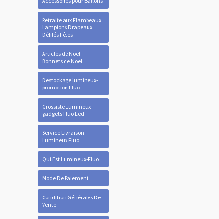
Accessoires pour Ballons
Retraite aux Flambeaux
Lampions Drapeaux
Défilés Fêtes
Articles de Noël -
Bonnets de Noel
Destockage lumineux-
promotion Fluo
Grossiste Lumineux
gadgets Fluo Led
Service Livraison
Lumineux Fluo
Qui Est Lumineux-Fluo
Mode De Paiement
Condition Générales De
Vente