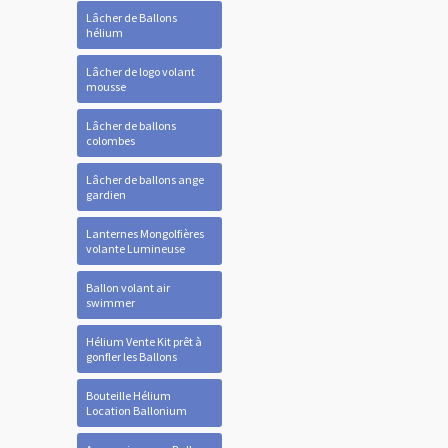
Lâcher de Ballons
hélium
Lâcher de logo volant
mousse
Lâcher de ballons
colombes
Lâcher de ballons ange
gardien
Lanternes Mongolfières
volante Lumineuse
Ballon volant air
swimmer
Hélium Vente Kit prêt à
gonfler les Ballons
Bouteille Hélium
Location Ballonium