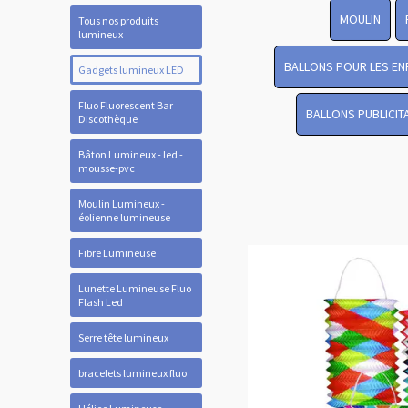
MOULIN
Tous nos produits
lumineux
BALLONS POUR LES EN
Gadgets lumineux LED
Fluo Fluorescent Bar
BALLONS PUBLICIT
Discothèque
Bâton Lumineux - led -
mousse-pvc
Moulin Lumineux -
éolienne lumineuse
Fibre Lumineuse
Lunette Lumineuse Fluo
Flash Led
Serre tête lumineux
bracelets lumineux fluo