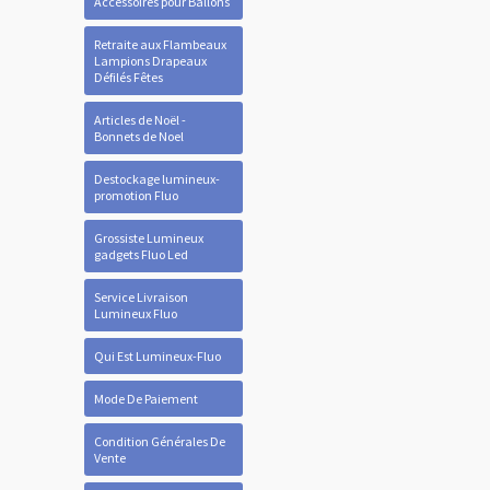
Accessoires pour Ballons
Retraite aux Flambeaux
Lampions Drapeaux
Défilés Fêtes
Articles de Noël -
Bonnets de Noel
Destockage lumineux-
promotion Fluo
Grossiste Lumineux
gadgets Fluo Led
Service Livraison
Lumineux Fluo
Qui Est Lumineux-Fluo
Mode De Paiement
Condition Générales De
Vente