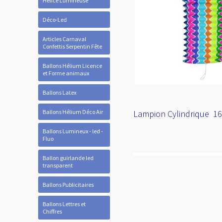
Hélice Lumineuse
Déco-Led
Articles Carnaval
Confettis Serpentin Fête
Ballons Hélium Licence
et Forme animaux
Ballons Latex
Ballons Hélium Déco Air
Lampion Cylindrique 16
Ballons Lumineux - led -
Fluo
Ballon guirlande led
transparent
Ballons Publicitaires
Ballons Lettres et
Chiffres