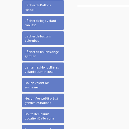
Lâcher de Ballons
hélium
Lâcher de logo volant
mousse
Lâcher de ballons
colombes
Lâcher de ballons ange
gardien
Lanternes Mongolfières
volante Lumineuse
Ballon volant air
swimmer
Hélium Vente Kit prêt à
gonfler les Ballons
Bouteille Hélium
Location Ballonium