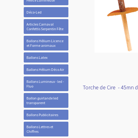
Hélice Lumineuse
Déco-Led
Articles Carnaval
Confettis Serpentin Fête
Ballons Hélium Licence
et Forme animaux
Ballons Latex
Ballons Hélium Déco Air
Ballons Lumineux - led -
Fluo
Torche de Cire - 45mn 
Ballon guirlande led
transparent
Ballons Publicitaires
Ballons Lettres et
Chiffres