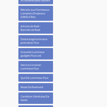
Accessoires pour Ballons
Retraite aux Flambeaux
Lampions Drapeaux
Défilés Fêtes
Articles de Noël -
Bonnets de Noel
Destockage lumineux-
promotion Fluo
Grossiste Lumineux
gadgets Fluo Led
Service Livraison
Lumineux Fluo
Qui Est Lumineux-Fluo
Mode De Paiement
Condition Générales De
Vente