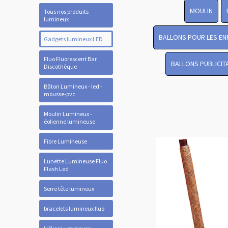
MOULIN
Tous nos produits
lumineux
BALLONS POUR LES EN
Gadgets lumineux LED
Fluo Fluorescent Bar
BALLONS PUBLICIT
Discothèque
Bâton Lumineux - led -
mousse-pvc
Moulin Lumineux -
éolienne lumineuse
Fibre Lumineuse
Lunette Lumineuse Fluo
Flash Led
Serre tête lumineux
bracelets lumineux fluo