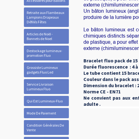
Accessoires pour Ballons
externe (chimiluminescen
Un bâton lumineux (angl
Retraite aux Flambeaux
produire de la lumière pou
Lampions Drapeaux
Défilés Fêtes
Le bâton lumineux est c
Articles de Noël -
chimiques distincts sépar
Bonnets de Noel
de plastique, a pour effe
externe (chimiluminescen
Destockage lumineux-
promotion Fluo
Bracelet fluo pack de 15
Durée fluorescence : 4 à
Grossiste Lumineux
gadgets Fluo Led
Le tube contient 15 brac
Couleur dans le pack ass
Service Livraison
Dimension du bracelet :
Lumineux Fluo
Norme CE - EN71
Ne convient pas aux enf
Qui Est Lumineux-Fluo
adulte .
Mode De Paiement
Condition Générales De
Vente