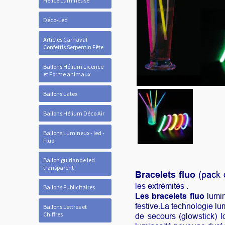
Hélice Lumineuse
Déco-Led
Articles Carnaval
Confettis Serpentin Fête
Ballons Hélium Licence
et Forme animaux
Ballons Latex
Ballons Hélium Déco Air
Ballons Lumineux - led -
Fluo
Ballon guirlande led
transparent
Bracelets fluo
(pack 
les extrémités .
Ballons Publicitaires
Les bracelets fluo
lumin
festive.La technologie l
Ballons Lettres et
Chiffres
de secours (glowstick) 