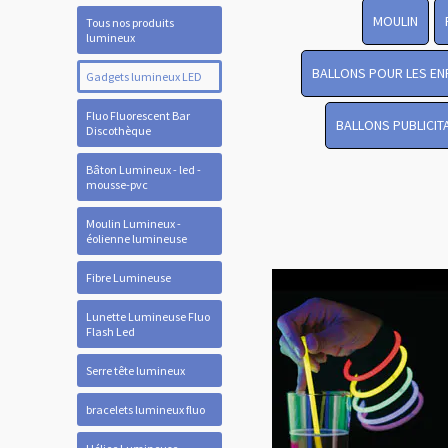
MOULIN
Tous nos produits
lumineux
BALLONS POUR LES EN
Gadgets lumineux LED
Fluo Fluorescent Bar
BALLONS PUBLICIT
Discothèque
Bâton Lumineux - led -
mousse-pvc
Moulin Lumineux -
éolienne lumineuse
Fibre Lumineuse
Lunette Lumineuse Fluo
Flash Led
Serre tête lumineux
bracelets lumineux fluo