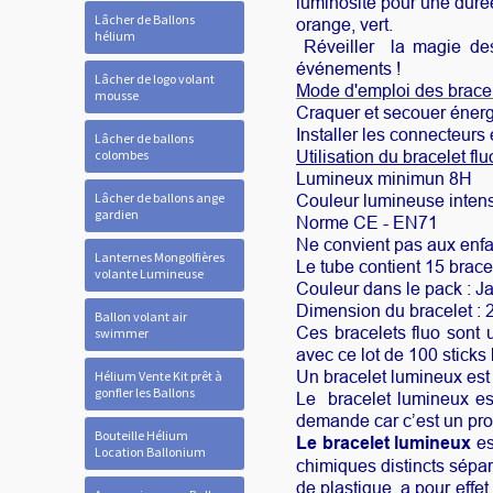
luminosité pour une durée
Lâcher de Ballons
orange, vert.
hélium
Réveiller la magie des 
événements
!
Lâcher de logo volant
Mode d'emploi des bracel
mousse
Craquer et secouer énerg
Installer les connecteurs e
Lâcher de ballons
colombes
Utilisation du bracelet flu
Lumineux minimun 8H
Lâcher de ballons ange
Couleur lumineuse inten
gardien
Norme CE - EN71
Ne convient pas aux enf
Lanternes Mongolfières
Le tube contient 15 brac
volante Lumineuse
Couleur dans le pack : Ja
Dimension du bracelet 
Ballon volant air
Ces bracelets fluo sont
swimmer
avec ce lot de 100 sticks 
Un bracelet lumineux est u
Hélium Vente Kit prêt à
gonfler les Ballons
Le
bracelet lumineux e
demande car c’est un pro
Bouteille Hélium
Le bracelet lumineux
es
Location Ballonium
chimiques distincts sépar
de plastique, a pour effe